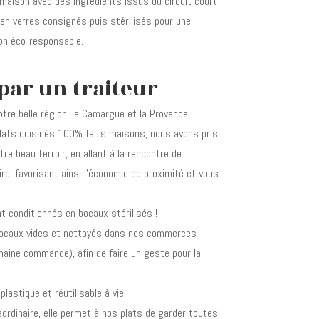
 maison avec des ingrédients issus du circuit court
 en verres consignés puis stérilisés pour une
on éco-responsable.
par un traiteur
otre belle région, la Camargue et la Provence !
lats cuisinés 100% faits maisons, nous avons pris
re beau terroir, en allant à la rencontre de
re, favorisant ainsi l’économie de proximité et vous
 conditionnés en bocaux stérilisés !
s bocaux vides et nettoyés dans nos commerces
haine commande), afin de faire un geste pour la
lastique et réutilisable à vie.
ordinaire, elle permet à nos plats de garder toutes