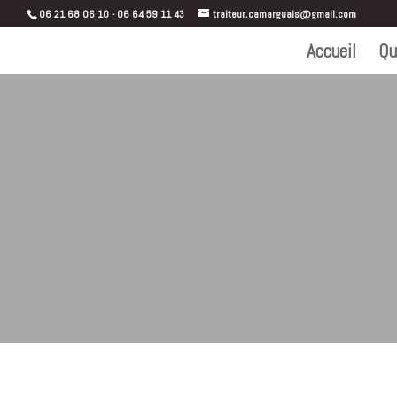
06 21 68 06 10 - 06 64 59 11 43
traiteur.camarguais@gmail.com
Accueil
Qu