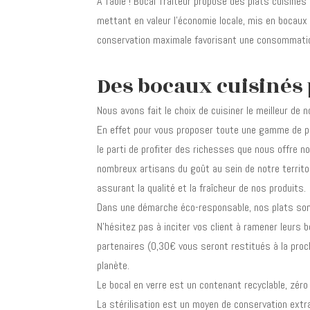
A Table ! Bocal Traiteur propose des plats cuisinés
mettant en valeur l’économie locale, mis en bocaux
conservation maximale favorisant une consommati
Des bocaux cuisinés 
Nous avons fait le choix de cuisiner le meilleur de n
En effet pour vous proposer toute une gamme de p
le parti de profiter des richesses que nous offre not
nombreux artisans du goût au sein de notre territoi
assurant la qualité et la fraîcheur de nos produits.
Dans une démarche éco-responsable, nos plats sont
N’hésitez pas à inciter vos client à ramener leur
partenaires (0,30€ vous seront restitués à la proc
planète.
Le bocal en verre est un contenant recyclable, zéro p
La stérilisation est un moyen de conservation extra