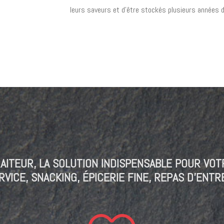
leurs saveurs et d’être stockés plusieurs années 
AITEUR, LA SOLUTION INDISPENSABLE POUR VOTR
VICE, SNACKING, ÉPICERIE FINE, REPAS D’ENTR