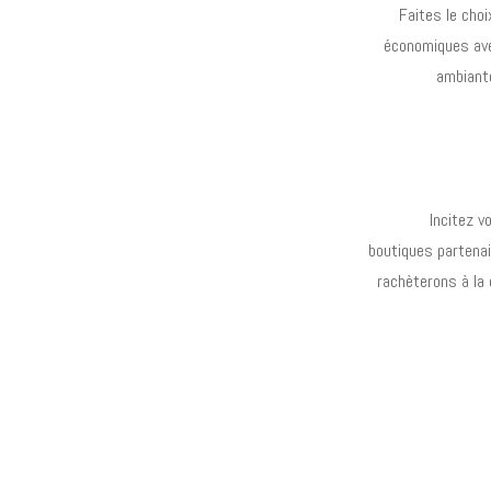
Faites le choi
économiques avec
ambiante
Incitez v
boutiques partena
rachèterons à la