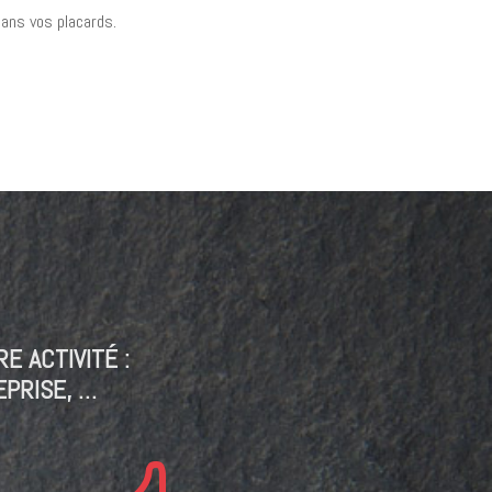
dans vos placards.
E ACTIVITÉ :
EPRISE, …