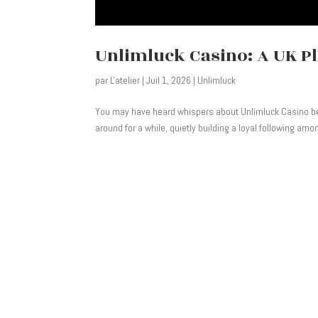
Unlimluck Casino: A UK Pl
par
L'atelier
|
Juil 1, 2026
|
Unlimluck
You may have heard whispers about Unlimluck Casino bei
around for a while, quietly building a loyal following amo