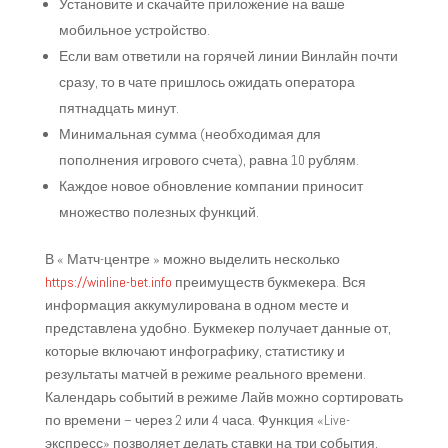
Установите и скачайте приложение на ваше
мобильное устройство.
Если вам ответили на горячей линии Винлайн почти
сразу, то в чате пришлось ожидать оператора
пятнадцать минут.
Минимальная сумма (необходимая для
пополнения игрового счета), равна 10 рублям.
Каждое новое обновление компании приносит
множество полезных функций.
В « Матч-центре » можно выделить несколько
https://winline-bet.info
преимуществ букмекера. Вся
информация аккумулирована в одном месте и
представлена удобно. Букмекер получает данные от,
которые включают инфографику, статистику и
результаты матчей в режиме реального времени.
Календарь событий в режиме Лайв можно сортировать
по времени – через 2 или 4 часа. Функция «Live-
экспресс» позволяет делать ставки на три события,