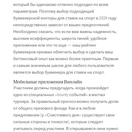
который бы одинаково отлично подходил по всем
параметрам. Поэтому выбор подходящей
букмекерской конторы для ставок на спорт в 2026 году
непосредственно зависит от ваших предпочтений.
Необходимо сказать, что если вам важны надежность,
высокие коэффициенты, широта линий, удобное
приложение или что-то еще — наш рейтинг
букмекеров призван облегчить выбор и сделать ваш
беттинговый опыт как можно более приятным. Первым
и самым значимым шагом для любого пользователя
является выбор букмекера для ставок на спорт.
Мобильные приложения Винлайн
Участники должны предугадать, когда произойдет
одно из специальных «bounty-событий» в матчах
турнира. За правильный прогноз можно получить долю
от общего призового фонда. Как и в любом
предложении (у «Счастливого дня» существуют свои
сильные стороны и тонкости), которые следует
учитывать перед участием. В открывшемся окне нужно