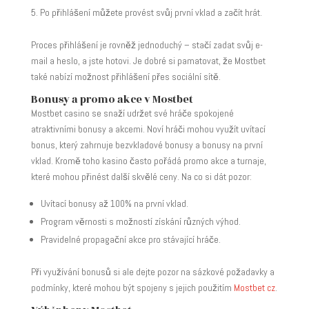
Po přihlášení můžete provést svůj první vklad a začít hrát.
Proces přihlášení je rovněž jednoduchý – stačí zadat svůj e-
mail a heslo, a jste hotovi. Je dobré si pamatovat, že Mostbet
také nabízí možnost přihlášení přes sociální sítě.
Bonusy a promo akce v Mostbet
Mostbet casino se snaží udržet své hráče spokojené
atraktivními bonusy a akcemi. Noví hráči mohou využít uvítací
bonus, který zahrnuje bezvkladové bonusy a bonusy na první
vklad. Kromě toho kasino často pořádá promo akce a turnaje,
které mohou přinést další skvělé ceny. Na co si dát pozor:
Uvítací bonusy až 100% na první vklad.
Program věrnosti s možností získání různých výhod.
Pravidelné propagační akce pro stávající hráče.
Při využívání bonusů si ale dejte pozor na sázkové požadavky a
podmínky, které mohou být spojeny s jejich použitím
Mostbet cz
.