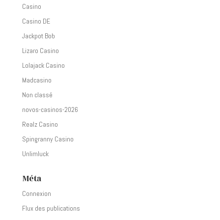
Casino
Casino DE
Jackpot Bob
Lizaro Casino
Lolajack Casino
Madcasino
Non classé
novos-casinos-2026
Realz Casino
Spingranny Casino
Unlimluck
Méta
Connexion
Flux des publications