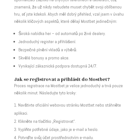
znamená, že už nikdy nebudete muset chybět svoji oblíbenou
hru, ať jste kdekoli. Abych měl dobrý přehled, vzal jsem v úvahu
několik klíčových aspektů, které dělají Mostbet jedinečným:
Široká nabídka her – od automatů po živé dealery.
Jednoduchý register a přihlášení.
Bezpečné plnění vkladů a výběrů.
Skvělé bonusy a promo akce.
Vynikající zákaznická podpora dostupná 24/7.
Jak se registrovat a přihlásit do Mostbet?
Proces registrace na Mostbet je velice jednoduchý a trvá pouze
několik minut. Následujte tyto kroky:
Navštivte oficiální webovou stránku Mostbet nebo stáhněte
aplikaci.
Klikněte na tlačítko „Registrovat“.
Vyplňte potřebné údaje, jako je e-mail a heslo.
Potvrďte svůj účet prostřednictvím e-mailu.