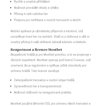
Rychlé a snadné přihlášení.
Možnost provádět vklady a výběry.
Přístup k celé nabídce her.
Podpora pro notifikace o nových bonusech a akcích.
Mobilní aplikace je uživatelsky příjemná a intuitivní, což
usnadňuje hraní her na cestách. Stačí si ji stáhnout a užít si
snadný přístup k vaší oblíbené zábavě kdykoliv a kdekoliv.
Bezpečnost a licence Mostbet
Bezpečnost hráčů je pro Mostbet prioritou, a to se projevuje v
různých aspektech. Mostbet operuje pod licencí Curacao, což
znamená, že je regulováno a splňuje určité standardy pro
ochranu hráčů. Tato licence zaručuje:
Zabezpečené transakce a osobní údaje hráčů.
Spravedlivost her a transparentnost.
Možnost stížnosti na neregulované praktiky.
Mostbet používá šifrování SSL pro ochranu všech transakcí a