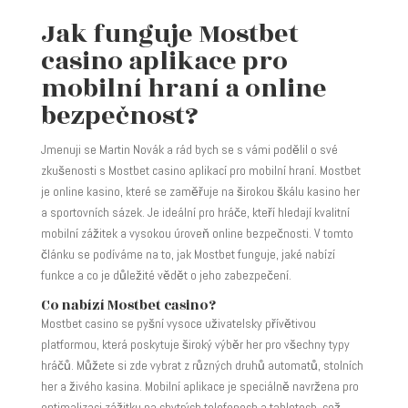
Jak funguje Mostbet
casino aplikace pro
mobilní hraní a online
bezpečnost?
Jmenuji se Martin Novák a rád bych se s vámi podělil o své
zkušenosti s Mostbet casino aplikací pro mobilní hraní. Mostbet
je online kasino, které se zaměřuje na širokou škálu kasino her
a sportovních sázek. Je ideální pro hráče, kteří hledají kvalitní
mobilní zážitek a vysokou úroveň online bezpečnosti. V tomto
článku se podíváme na to, jak Mostbet funguje, jaké nabízí
funkce a co je důležité vědět o jeho zabezpečení.
Co nabízí Mostbet casino?
Mostbet casino se pyšní vysoce uživatelsky přívětivou
platformou, která poskytuje široký výběr her pro všechny typy
hráčů. Můžete si zde vybrat z různých druhů automatů, stolních
her a živého kasina. Mobilní aplikace je speciálně navržena pro
optimalizaci zážitku na chytrých telefonech a tabletech, což