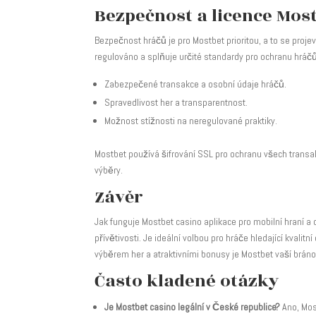
Bezpečnost a licence Mos
Bezpečnost hráčů je pro Mostbet prioritou, a to se proj
regulováno a splňuje určité standardy pro ochranu hráčů
Zabezpečené transakce a osobní údaje hráčů.
Spravedlivost her a transparentnost.
Možnost stížnosti na neregulované praktiky.
Mostbet používá šifrování SSL pro ochranu všech transak
výběry.
Závěr
Jak funguje Mostbet casino aplikace pro mobilní hraní a
přívětivosti. Je ideální volbou pro hráče hledající kva
výběrem her a atraktivními bonusy je Mostbet vaší bráno
Často kladené otázky
Je Mostbet casino legální v České republice?
Ano, Most