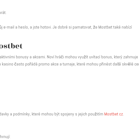
rát.
j e-mail a heslo, a jste hotovi. Je dobré si pamatovat, že Mostbet také nabízí
ostbet
ktivními bonusy a akcemi. Noví hráči mohou využít uvítací bonus, který zahrnuje
 kasino často pořádá promo akce a turnaje, které mohou přinést další skvělé ce
adavky a podmínky, které mohou být spojeny s jejich použitím
Mostbet cz
.
hrnují: