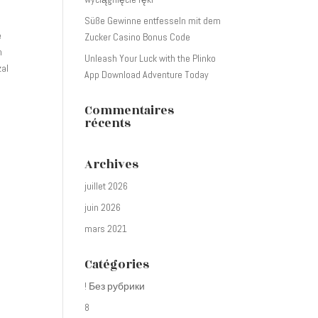
Süße Gewinne entfesseln mit dem
e
Zucker Casino Bonus Code
h
Unleash Your Luck with the Plinko
zal
App Download Adventure Today
Commentaires
récents
Archives
juillet 2026
juin 2026
mars 2021
Catégories
! Без рубрики
8