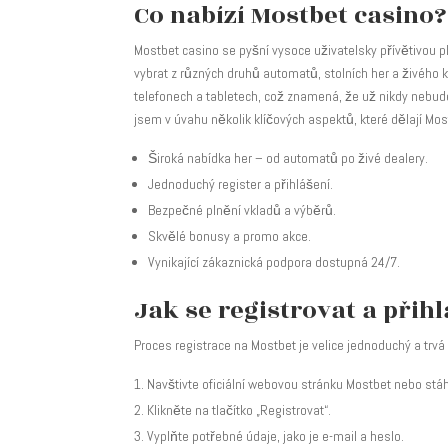
Co nabízí Mostbet casino?
Mostbet casino se pyšní vysoce uživatelsky přívětivou p
vybrat z různých druhů automatů, stolních her a živého k
telefonech a tabletech, což znamená, že už nikdy nebude
jsem v úvahu několik klíčových aspektů, které dělají Mo
Široká nabídka her – od automatů po živé dealery.
Jednoduchý register a přihlášení.
Bezpečné plnění vkladů a výběrů.
Skvělé bonusy a promo akce.
Vynikající zákaznická podpora dostupná 24/7.
Jak se registrovat a přihl
Proces registrace na Mostbet je velice jednoduchý a trvá
Navštivte oficiální webovou stránku Mostbet nebo stáh
Klikněte na tlačítko „Registrovat“.
Vyplňte potřebné údaje, jako je e-mail a heslo.