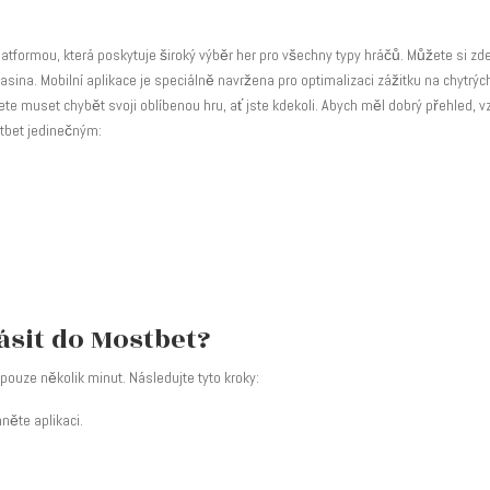
latformou, která poskytuje široký výběr her pro všechny typy hráčů. Můžete si zd
asina. Mobilní aplikace je speciálně navržena pro optimalizaci zážitku na chytrýc
te muset chybět svoji oblíbenou hru, ať jste kdekoli. Abych měl dobrý přehled, v
stbet jedinečným:
ásit do Mostbet?
 pouze několik minut. Následujte tyto kroky:
něte aplikaci.