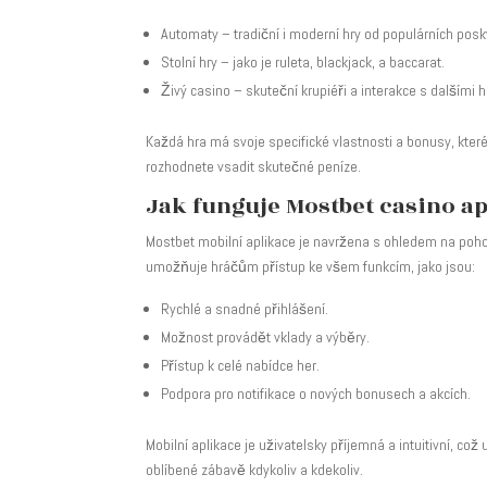
Automaty – tradiční i moderní hry od populárních posk
Stolní hry – jako je ruleta, blackjack, a baccarat.
Živý casino – skuteční krupiéři a interakce s dalšími h
Každá hra má svoje specifické vlastnosti a bonusy, kter
rozhodnete vsadit skutečné peníze.
Jak funguje Mostbet casino ap
Mostbet mobilní aplikace je navržena s ohledem na poho
umožňuje hráčům přístup ke všem funkcím, jako jsou:
Rychlé a snadné přihlášení.
Možnost provádět vklady a výběry.
Přístup k celé nabídce her.
Podpora pro notifikace o nových bonusech a akcích.
Mobilní aplikace je uživatelsky příjemná a intuitivní, což
oblíbené zábavě kdykoliv a kdekoliv.