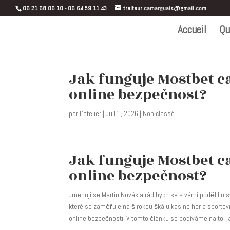
06 21 68 06 10 - 06 64 59 11 43
traiteur.camarguais@gmail.com
Accueil
Qu
Jak funguje Mostbet c
online bezpečnost?
par
L'atelier
|
Juil 1, 2026
|
Non classé
Jak funguje Mostbet c
online bezpečnost?
Jmenuji se Martin Novák a rád bych se s vámi podělil o s
které se zaměřuje na širokou škálu kasino her a sportovní
online bezpečnosti. V tomto článku se podíváme na to, ja