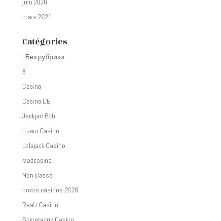
juin 2026
mars 2021
Catégories
! Без рубрики
8
Casino
Casino DE
Jackpot Bob
Lizaro Casino
Lolajack Casino
Madcasino
Non classé
novos-casinos-2026
Realz Casino
Spingranny Casino