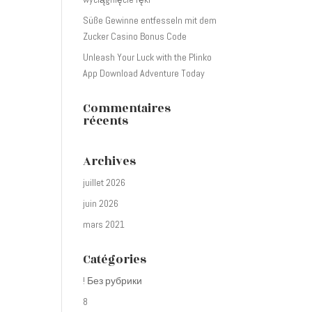
Süße Gewinne entfesseln mit dem
Zucker Casino Bonus Code
Unleash Your Luck with the Plinko
App Download Adventure Today
Commentaires
récents
Archives
juillet 2026
juin 2026
mars 2021
Catégories
! Без рубрики
8