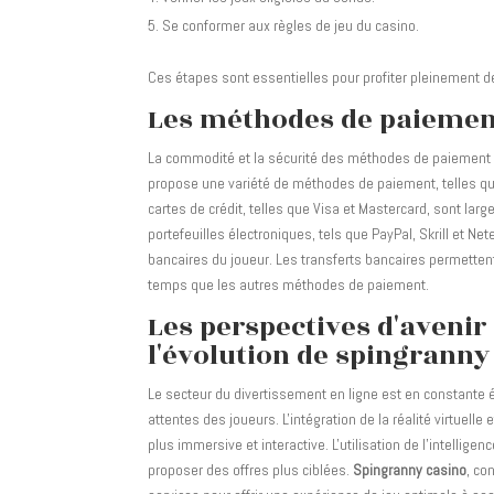
Se conformer aux règles de jeu du casino.
Ces étapes sont essentielles pour profiter pleinement
Les méthodes de paiement
La commodité et la sécurité des méthodes de paiement s
propose une variété de méthodes de paiement, telles que 
cartes de crédit, telles que Visa et Mastercard, sont la
portefeuilles électroniques, tels que PayPal, Skrill et N
bancaires du joueur. Les transferts bancaires permette
temps que les autres méthodes de paiement.
Les perspectives d'avenir
l'évolution de spingranny
Le secteur du divertissement en ligne est en constante é
attentes des joueurs. L'intégration de la réalité virtuell
plus immersive et interactive. L'utilisation de l'intellige
proposer des offres plus ciblées.
Spingranny casino
, co