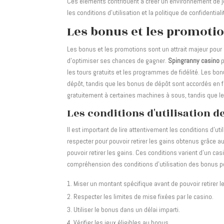
Ces éléments contribuent à créer un environnement de jeu
les conditions d'utilisation et la politique de confidential
Les bonus et les promoti
Les bonus et les promotions sont un attrait majeur pour 
d'optimiser ses chances de gagner.
Spingranny casino
p
les tours gratuits et les programmes de fidélité. Les b
dépôt, tandis que les bonus de dépôt sont accordés en f
gratuitement à certaines machines à sous, tandis que l
Les conditions d'utilisation d
Il est important de lire attentivement les conditions d'u
respecter pour pouvoir retirer les gains obtenus grâce a
pouvoir retirer les gains. Ces conditions varient d'un cas
compréhension des conditions d'utilisation des bonus p
Miser un montant spécifique avant de pouvoir retirer l
Respecter les limites de mise fixées par le casino.
Utiliser le bonus dans un délai imparti.
Vérifier les jeux éligibles au bonus.