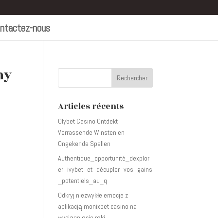
ntactez-nous
ny
Articles récents
Olybet Casino Ontdekt
Verrassende Winsten en
Ongekende Spellen
Authentique_opportunité_dexplor
er_ivybet_et_décupler_vos_gains
_potentiels_au_q
Odkryj niezwykłe emocje z
aplikacją monixbet casino na
wyciągnięcie ręki