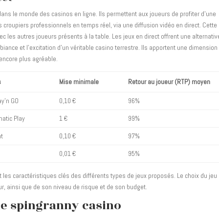
dans le monde des casinos en ligne. Ils permettent aux joueurs de profiter d'une
 croupiers professionnels en temps réel, via une diffusion vidéo en direct. Cette
c les autres joueurs présents à la table. Les jeux en direct offrent une alternativ
biance et l'excitation d'un véritable casino terrestre. Ils apportent une dimension
 encore plus agréable.
s
Mise minimale
Retour au joueur (RTP) moyen
ay'n GO
0,10 €
96%
atic Play
1 €
99%
nt
0,10 €
97%
0,01 €
95%
et les caractéristiques clés des différents types de jeux proposés. Le choix du jeu
, ainsi que de son niveau de risque et de son budget.
é de spingranny casino