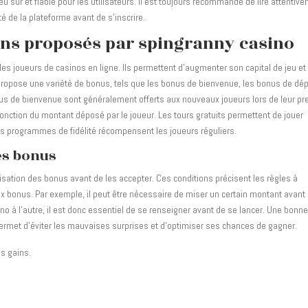
 sûr et fiable pour les utilisateurs. Il est toujours recommandé de lire attentiv
ité de la plateforme avant de s'inscrire.
ons proposés par spingranny casino
les joueurs de casinos en ligne. Ils permettent d'augmenter son capital de jeu et
ropose une variété de bonus, tels que les bonus de bienvenue, les bonus de dép
onus de bienvenue sont généralement offerts aux nouveaux joueurs lors de leur pr
onction du montant déposé par le joueur. Les tours gratuits permettent de jouer
es programmes de fidélité récompensent les joueurs réguliers.
es bonus
tilisation des bonus avant de les accepter. Ces conditions précisent les règles à
ux bonus. Par exemple, il peut être nécessaire de miser un certain montant avant
ino à l'autre, il est donc essentiel de se renseigner avant de se lancer. Une bonn
ermet d'éviter les mauvaises surprises et d'optimiser ses chances de gagner.
es gains.