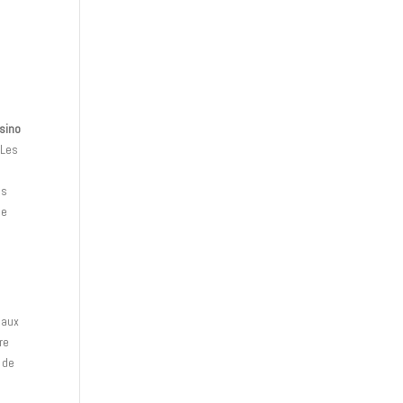
sino
 Les
ns
de
 aux
re
t de