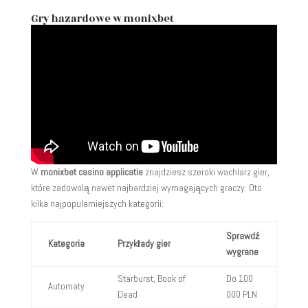
Gry hazardowe w monixbet
W
monixbet casino applicatie
znajdziesz szeroki wachlarz gier,
które zadowolą nawet najbardziej wymagających graczy. Oto
kilka najpopularniejszych kategorii:
Sprawdź
Kategoria
Przykłady gier
wygrane
Starburst, Book of
Do 100
Automaty
Dead
000 PLN