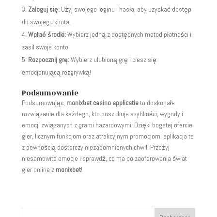
Zaloguj się:
Użyj swojego loginu i hasła, aby uzyskać dostęp
do swojego konta.
Wpłać środki:
Wybierz jedną z dostępnych metod płatności i
zasil swoje konto.
Rozpocznij grę:
Wybierz ulubioną grę i ciesz się
emocjonującą rozgrywką!
Podsumowanie
Podsumowując,
monixbet casino applicatie
to doskonałe
rozwiązanie dla każdego, kto poszukuje szybkości, wygody i
emocji związanych z grami hazardowymi. Dzięki bogatej ofercie
gier, licznym funkcjom oraz atrakcyjnym promocjom, aplikacja ta
z pewnością dostarczy niezapomnianych chwil. Przeżyj
niesamowite emocje i sprawdź, co ma do zaoferowania świat
gier online z
monixbet
!