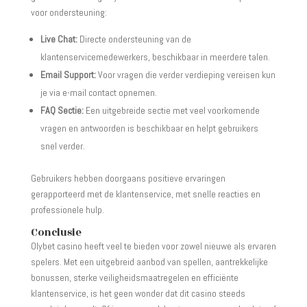
voor ondersteuning:
Live Chat:
Directe ondersteuning van de
klantenservicemedewerkers, beschikbaar in meerdere talen.
Email Support:
Voor vragen die verder verdieping vereisen kun
je via e-mail contact opnemen.
FAQ Sectie:
Een uitgebreide sectie met veel voorkomende
vragen en antwoorden is beschikbaar en helpt gebruikers
snel verder.
Gebruikers hebben doorgaans positieve ervaringen
gerapporteerd met de klantenservice, met snelle reacties en
professionele hulp.
Conclusie
Olybet casino heeft veel te bieden voor zowel nieuwe als ervaren
spelers. Met een uitgebreid aanbod van spellen, aantrekkelijke
bonussen, sterke veiligheidsmaatregelen en efficiënte
klantenservice, is het geen wonder dat dit casino steeds