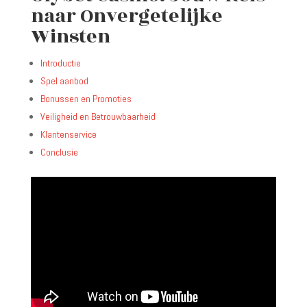
naar Onvergetelijke
Winsten
Introductie
Spel aanbod
Bonussen en Promoties
Veiligheid en Betrouwbaarheid
Klantenservice
Conclusie