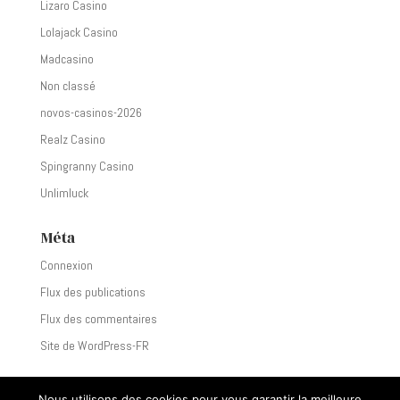
Lizaro Casino
Lolajack Casino
Madcasino
Non classé
novos-casinos-2026
Realz Casino
Spingranny Casino
Unlimluck
Méta
Connexion
Flux des publications
Flux des commentaires
Site de WordPress-FR
Nous utilisons des cookies pour vous garantir la meilleure