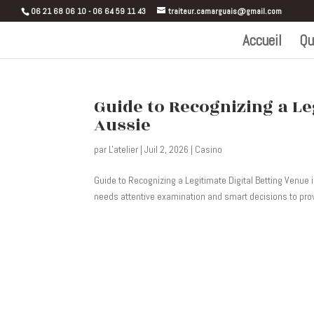
06 21 68 06 10 - 06 64 59 11 43
traiteur.camarguais@gmail.com
Accueil
Qu
Guide to Recognizing a Le
Aussie
par
L'atelier
|
Juil 2, 2026
|
Casino
Guide to Recognizing a Legitimate Digital Betting Venue
needs attentive examination and smart decisions to prov