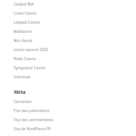
Jackpot Bob
Lizaro Casino
Lolajack Casino
Madcasino
Non classé
novos-casinos-2026
Realz Casino
Spingranny Casino
Unlimluck
Méta
Connexion
Flux des publications
Flux des commentaires
Site de WordPress-FR