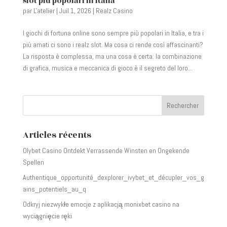
slot più popolari in Italia
par
L'atelier
|
Juil 1, 2026
|
Realz Casino
I giochi di fortuna online sono sempre più popolari in Italia, e tra i
più amati ci sono i realz slot. Ma cosa ci rende così affascinanti?
La risposta è complessa, ma una cosa è certa: la combinazione
di grafica, musica e meccanica di gioco è il segreto del loro...
Articles récents
Olybet Casino Ontdekt Verrassende Winsten en Ongekende
Spellen
Authentique_opportunité_dexplorer_ivybet_et_décupler_vos_g
ains_potentiels_au_q
Odkryj niezwykłe emocje z aplikacją monixbet casino na
wyciągnięcie ręki