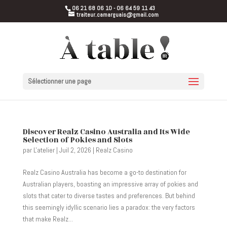
06 21 68 06 10 - 06 64 59 11 43
traiteur.camarguais@gmail.com
Sélectionner une page
Discover Realz Casino Australia and Its Wide
Selection of Pokies and Slots
par
L'atelier
|
Juil 2, 2026
|
Realz Casino
Realz Casino Australia has become a go-to destination for
Australian players, boasting an impressive array of pokies and
slots that cater to diverse tastes and preferences. But behind
this seemingly idyllic scenario lies a paradox: the very factors
that make Realz...