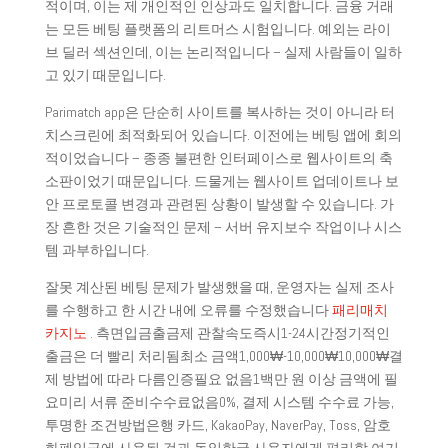
적이며, 이는 제 개인적인 인상과도 일치합니다. 금융 거래
는 모든 베팅 플랫폼의 리트머스 시험입니다. 예외는 라이
브 딜러 섹션인데, 이는 논리적입니다 – 실제 사람들이 일하
고 있기 때문입니다.
Parimatch app은 단순히 사이트를 복사하는 것이 아니라 터
치스크린에 최적화되어 있습니다. 이전에는 베팅 앱에 회의
적이었습니다 – 종종 불편한 인터페이스로 웹사이트의 축
소판이었기 때문입니다. 드물게는 웹사이트 업데이트나 보
안 프로토콜 변경과 관련된 상황이 발생할 수 있습니다.
가
장 흔한 것은 기술적인 문제 – 서버 유지보수 작업이나 시스
템 과부하입니다.
잘못 계산된 베팅 문제가 발생했을 때, 운영자는 실제 조사
를 수행하고 한 시간 내에 오류를 수정했습니다
패리매치
카지노
. 측면입금출금제 관찰속도즉시1-24시간정기적인
출금은 더 빨리 처리됨최소 금액1,000₩-10,000₩10,000₩결
제 방법에 따라 다름인증필요 없음1백만 원 이상 금액에 필
요미리 서류 준비수수료없음0%, 결제 시스템 수수료 가능,
투명한 조건방법은행 카드, KakaoPay, NaverPay, Toss, 암호