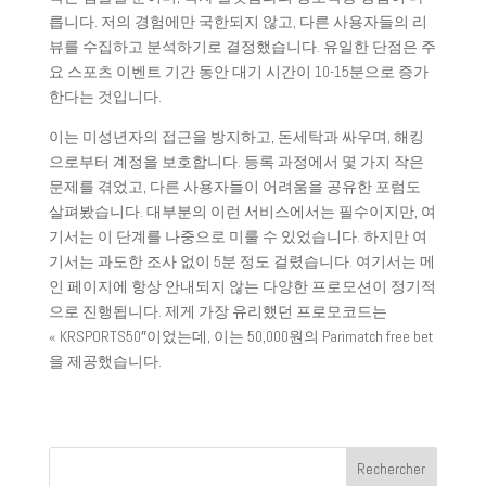
릅니다. 저의 경험에만 국한되지 않고, 다른 사용자들의 리
뷰를 수집하고 분석하기로 결정했습니다. 유일한 단점은 주
요 스포츠 이벤트 기간 동안 대기 시간이 10-15분으로 증가
한다는 것입니다.
이는 미성년자의 접근을 방지하고, 돈세탁과 싸우며, 해킹
으로부터 계정을 보호합니다. 등록 과정에서 몇 가지 작은
문제를 겪었고, 다른 사용자들이 어려움을 공유한 포럼도
살펴봤습니다. 대부분의 이런 서비스에서는 필수이지만, 여
기서는 이 단계를 나중으로 미룰 수 있었습니다. 하지만 여
기서는 과도한 조사 없이 5분 정도 걸렸습니다. 여기서는 메
인 페이지에 항상 안내되지 않는 다양한 프로모션이 정기적
으로 진행됩니다. 제게 가장 유리했던 프로모코드는
« KRSPORTS50″이었는데, 이는 50,000원의 Parimatch free bet
을 제공했습니다.