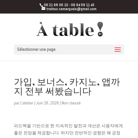
06 21 68 06 10 - 06 64 59 11 43
traiteur.camarguais@gmail.com
Sélectionner une page
가입, 보너스, 카지노, 앱까
지 전부 써봤습니다
par
L'atelier
|
Juin 26, 2026
|
Non classé
피드백을 기반으로 한 지속적인 발전과 개선은 사용자에게
좋은 전망을 제공합니다. 하지만 전반적인 경향은 꽤 긍정