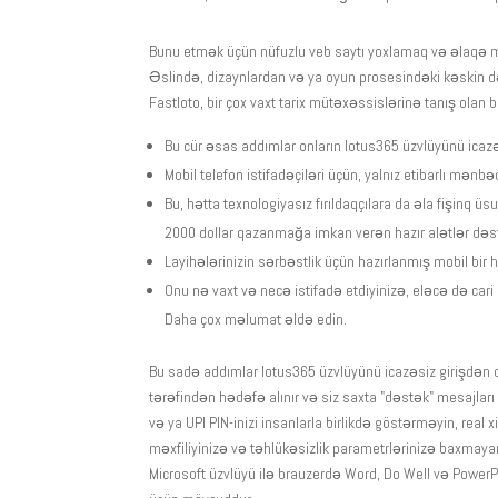
Bunu etmək üçün nüfuzlu veb saytı yoxlamaq və əlaqə mə
Əslində, dizaynlardan və ya oyun prosesindəki kəskin dəyi
Fastloto, bir çox vaxt tarix mütəxəssislərinə tanış olan b
Bu cür əsas addımlar onların lotus365 üzvlüyünü ica
Mobil telefon istifadəçiləri üçün, yalnız etibarlı mən
Bu, hətta texnologiyasız fırıldaqçılara da əla fişinq 
2000 dollar qazanmağa imkan verən hazır alətlər dəst
Layihələrinizin sərbəstlik üçün hazırlanmış mobil bir 
Onu nə vaxt və necə istifadə etdiyinizə, eləcə də cari 
Daha çox məlumat əldə edin.
Bu sadə addımlar lotus365 üzvlüyünü icazəsiz girişdən d
tərəfindən hədəfə alınır və siz saxta "dəstək" mesajları 
və ya UPI PIN-inizi insanlarla birlikdə göstərməyin, real
məxfiliyinizə və təhlükəsizlik parametrlərinizə baxmaya
Microsoft üzvlüyü ilə brauzerdə Word, Do Well və PowerP