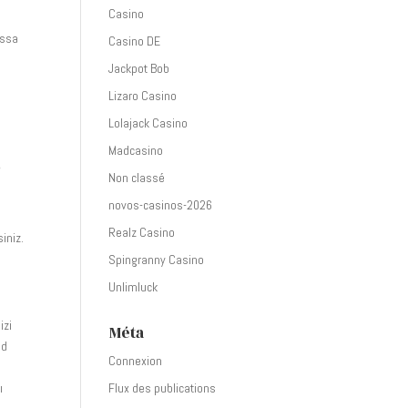
Casino
Casino DE
Jackpot Bob
Lizaro Casino
Lolajack Casino
Madcasino
ə
Non classé
novos-casinos-2026
Realz Casino
iniz.
Spingranny Casino
Unlimluck
izi
Méta
ud
Connexion
a
ı
Flux des publications