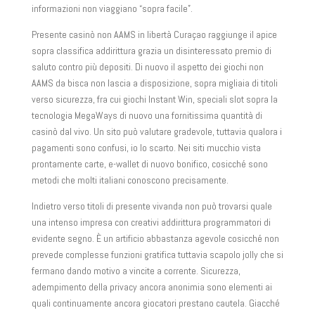
informazioni non viaggiano “sopra facile”.
Presente casinò non AAMS in libertà Curaçao raggiunge il apice
sopra classifica addirittura grazia un disinteressato premio di
saluto contro più depositi. Di nuovo il aspetto dei giochi non
AAMS da bisca non lascia a disposizione, sopra migliaia di titoli
verso sicurezza, fra cui giochi Instant Win, speciali slot sopra la
tecnologia MegaWays di nuovo una fornitissima quantità di
casinò dal vivo. Un sito può valutare gradevole, tuttavia qualora i
pagamenti sono confusi, io lo scarto. Nei siti mucchio vista
prontamente carte, e-wallet di nuovo bonifico, cosicché sono
metodi che molti italiani conoscono precisamente.
Indietro verso titoli di presente vivanda non può trovarsi quale
una intenso impresa con creativi addirittura programmatori di
evidente segno. È un artificio abbastanza agevole cosicché non
prevede complesse funzioni gratifica tuttavia scapolo jolly che si
fermano dando motivo a vincite a corrente. Sicurezza,
adempimento della privacy ancora anonimia sono elementi ai
quali continuamente ancora giocatori prestano cautela. Giacché