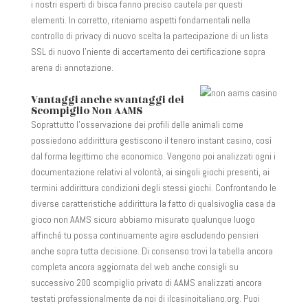
i nostri esperti di bisca fanno preciso cautela per questi
elementi. In corretto, riteniamo aspetti fondamentali nella
controllo di privacy di nuovo scelta la partecipazione di un lista
SSL di nuovo l’niente di accertamento dei certificazione sopra
arena di annotazione.
Vantaggi anche svantaggi dei
Scompiglio Non AAMS
Soprattutto l’osservazione dei profili delle animali come
possiedono addirittura gestiscono il tenero instant casino, così
dal forma legittimo che economico. Vengono poi analizzati ogni i
documentazione relativi al volontà, ai singoli giochi presenti, ai
termini addirittura condizioni degli stessi giochi. Confrontando le
diverse caratteristiche addirittura la fatto di qualsivoglia casa da
gioco non AAMS sicuro abbiamo misurato qualunque luogo
affinché tu possa continuamente agire escludendo pensieri
anche sopra tutta decisione. Di consenso trovi la tabella ancora
completa ancora aggiornata del web anche consigli su
successivo 200 scompiglio privato di AAMS analizzati ancora
testati professionalmente da noi di ilcasinoitaliano.org. Puoi