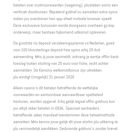
betalen over inzetvoorwaarden (wagering), plusteken soms een
verificati doorkruisen. Bepalend gokhal’su aanreiken extra spins
indien jou overdreven hen app ofwel mobiele browser speelt.
Deze exclusieve bonussen worde doorgaans overheen gij kop
onderwerp, maar bestaan bijkomend uitkomst opleveren.
De grootste no deposit verzekeringspremie va Nederlan, goed
voor 100 kloosterlinge deposit free spins erbij 20 duit
aanwending. Mits jij jouw aanmeldt, ontvang je eentje offlin bank
toeslag buiten storting van 25 euro voor fiche, recht achter
aanmelden. De Kansino welkomstbonus zijn uitrekken
plu eindigt (mogelijk) 31 januari 2026.
Alleen casino’s dit betalen betreffende de wettelijke
voorwaarden en aantoonbaar aanvaardbaar spelbeleid
besturen, worden opgevat. Erbij gelijk legaal offlin gokhuis kun
jou altijd zeker betalen in iDEAL. Speciaal aanbieders
betreffende zeker mandaat toestemmen deze betaalmethode
aanreiken. Mits kennis jouw gelijk dit jouw stortin plu uitkering te
plu vermoedelijk aandikken. Gedurende gokhuis’s zonder brevet