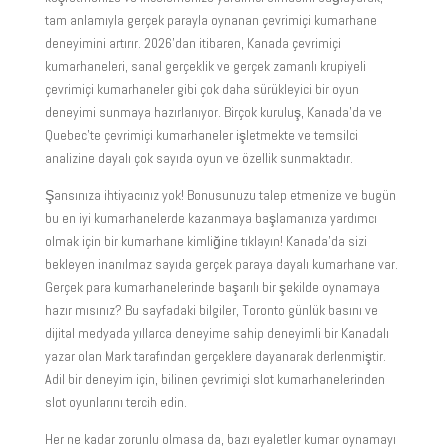
tam anlamıyla gerçek parayla oynanan çevrimiçi kumarhane
deneyimini artırır. 2026'dan itibaren, Kanada çevrimiçi
kumarhaneleri, sanal gerçeklik ve gerçek zamanlı krupiyeli
çevrimiçi kumarhaneler gibi çok daha sürükleyici bir oyun
deneyimi sunmaya hazırlanıyor. Birçok kuruluş, Kanada'da ve
Quebec'te çevrimiçi kumarhaneler işletmekte ve temsilci
analizine dayalı çok sayıda oyun ve özellik sunmaktadır.
Şansınıza ihtiyacınız yok! Bonusunuzu talep etmenize ve bugün
bu en iyi kumarhanelerde kazanmaya başlamanıza yardımcı
olmak için bir kumarhane kimliğine tıklayın! Kanada'da sizi
bekleyen inanılmaz sayıda gerçek paraya dayalı kumarhane var.
Gerçek para kumarhanelerinde başarılı bir şekilde oynamaya
hazır mısınız? Bu sayfadaki bilgiler, Toronto günlük basını ve
dijital medyada yıllarca deneyime sahip deneyimli bir Kanadalı
yazar olan Mark tarafından gerçeklere dayanarak derlenmiştir.
Adil bir deneyim için, bilinen çevrimiçi slot kumarhanelerinden
slot oyunlarını tercih edin.
Her ne kadar zorunlu olmasa da, bazı eyaletler kumar oynamayı