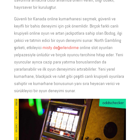
savunma amacına ciddi anlamda önem veren, bilgi odaklı,
hayırsever bir kuruluştur.
Güvenli bir Kanada online kumarhanesi seçmek, güvenli ve
keyifli bir bahis deneyimi için çok önemlidir. Birçok farklı canlı
krupiyeli online oyun ve artan jackpotlara sahip olan Bodog, ilgi
çekici ve tatmin edici bir oyun deneyimi sunar. North Gambling
şirketi, etkileyici
misty değerlendirme
online slot oyunları
yelpazesiyle ünlüdür ve birçok oyuncu tercihine hitap eder. Yeni
oyuncular ayrıca cazip para yatırma bonuslarından da
yararlanabilir ve ilk oyun deneyimini artırabilirler. Yeni yerel
kumarhane, blackjack ve rulet gibi çeşitli canlı krupiyeli oyunlara
sahiptir ve kumarhane bonusunun yanı sıra heyecan verici ve
sürükleyici bir oyun deneyimi sunar.