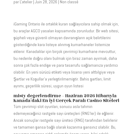
par
L'atelier
|
Juin 28, 2026
|
Non classé
iGaming Ontario ile ortaklık kuran sağlayıcılara sahip olmak için,
bu araçlar AGCO yasaları kapsamında zorunludur. Bir web sitesi,
şüpheli veya güvenli olmayan davranışların açık belirtilerini
gösterdiğinde kara listeye alınmış kumarhaneler listemize
eklenir. Kanadalılar için birçok çevrimiçi kumarhane mevcuttur,
bu nedenle doğru olanı bulmak için biraz zaman ayırmak, daha
sonra çok fazla endişe ve para tasarrufu sağlamanıza yardımcı
olabilir.
En yeni sürücü etiketi veya lisansı yeni altbilgiye veya
Şartlar ve Koşullar'a yerleştirilmemiştir. Bahis şartları, limit
ayrımı, geçerlilik süresi, uygun oyun listesi
misty değerlendirme – Haziran 2026 itibarıyla
Kanada'daki En İyi Gerçek Paralı Casino Siteleri
Tüm çevrimiçi slot oyunları, sonucu asla tahmin
edemeyeceğiniz rastgele sayı üreteçleri (RNG'ler) ile eğlenir.
Ancak sonuçlar rastgele sayı üreteci (RNG) tarafından belirlenir
ve tamamen şansa bağlı olarak kazanma şansınız olabilir. Bu,