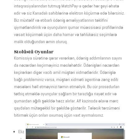
inteqrasiyalarından tutmuş MatchPay-a qədər hər şeyi əhatə
edir və siz Kanadalı sahiblərinə elektron köçürmə edə bilərsiniz.
Biz müxtəlif və etibarlı ödəniş əməliyyatlarının təklifini
qiymətləndiririk və oyunçuların qumar müəssisəsi profillərində
vəsait köçürmək üçün daha hamar və təhlükəsiz seçimlərə
malik olduğundan əmin oluruq.
Stolüstü Oyunlar
Komissiya sürətinə qərar verərkən, ödəniş addımlarının sayını
da nəzərdən keçirməyiniz məsləhətdir. Ödənişləri nəzərdən
keçirərkən digər vacib amil müştəri xidmətləridir. Ödənişlə
bağlı probleminiz varsa, müştəri xidməti agentinə zəng edib
məsələni həll etməyinizi təmin etməliyik. Bu cür prosedurları
tətbiq etməklə oyunçular sağlam bir tarazlığa riayət edir və
qumardan ağıllı şəkildə həzz alırlar. Alf kazinoda əlavə mərc
qaydaları mütəşəkkil bir şəkildə göstərilir. Tələsik tərcüməni
bitirmək üçün onları oxumaq üçün vaxt ayırmalısınız.
Eliz