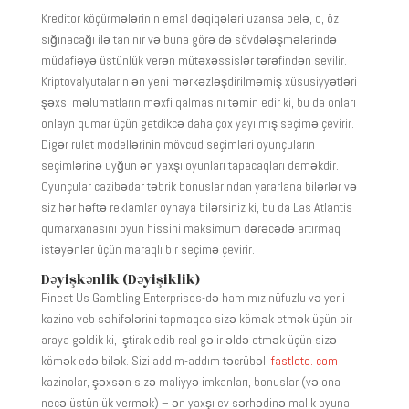
Kreditor köçürmələrinin emal dəqiqələri uzansa belə, o, öz
sığınacağı ilə tanınır və buna görə də sövdələşmələrində
müdafiəyə üstünlük verən mütəxəssislər tərəfindən sevilir.
Kriptovalyutaların ən yeni mərkəzləşdirilməmiş xüsusiyyətləri
şəxsi məlumatların məxfi qalmasını təmin edir ki, bu da onları
onlayn qumar üçün getdikcə daha çox yayılmış seçimə çevirir.
Digər rulet modellərinin mövcud seçimləri oyunçuların
seçimlərinə uyğun ən yaxşı oyunları tapacaqları deməkdir.
Oyunçular cazibədar təbrik bonuslarından yararlana bilərlər və
siz hər həftə reklamlar oynaya bilərsiniz ki, bu da Las Atlantis
qumarxanasını oyun hissini maksimum dərəcədə artırmaq
istəyənlər üçün maraqlı bir seçimə çevirir.
Dəyişkənlik (Dəyişiklik)
Finest Us Gambling Enterprises-də hamımız nüfuzlu və yerli
kazino veb səhifələrini tapmaqda sizə kömək etmək üçün bir
araya gəldik ki, iştirak edib real gəlir əldə etmək üçün sizə
kömək edə bilək. Sizi addım-addım təcrübəli
fastloto. com
kazinolar, şəxsən sizə maliyyə imkanları, bonuslar (və ona
necə üstünlük vermək) – ən yaxşı ev sərhədinə malik oyuna