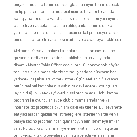
peşəkar müdafiə təmin edir və ağlabatan oyun təmin edəcək.
Bu tip proqram təminatı müstəqil üçüncü tərəflər tərəfindən
sərt qiymətləndirmə və ixtisaslaşmanı oxuyur, ən yeni oyunun
ədalətli və nəticələrin təsadüfi olduğundan əmin olur. Həm
yeni, həm də mövcud oyunçular üçün unikal promosyonlar və
bonuslar hərtərəfli mərc hissini artırır və əlavə dəyər təklif edir.
Aleksandr Korsager onlayn kazinolarda on ildən çox təcrübə
qazana bilərdi və onu kazino establishment.org saytında
dinamik Master Bahis Officer edə bilərdi. O, sənayedəki böyük
təcrübəsini əla məqalələrdən tutmuş sadəcə dünyanın hər
yerindəki peşəkarlara kömək etmək üçün sərf edir. Aleksandr
bütün real pul kazinolarını siyahınıza daxil edərək, oyunçulara
layiq olduğu yüksək keyfiyyətli hissi təqdim edir. Mobil kazino
proqramı ilə oyunçular, evdə olub-olmamalarından və ya
internetə çıxışı olduqda oyunlara daxil ola bilərlər. Bu, səyahətə
ehtiyacı aradan qaldırır və istifadəçilərə istənilən yerdə və ya
onlayn kazino proqramından qumar oyunlarını sevməyə imkan
verir. Nüfuzlu kazinolar maliyyə əməliyyatlarını qorumaq üçün
təhlükəsizlik texnologiyalarından istifadə edir və insanların