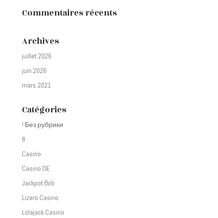
Commentaires récents
Archives
juillet 2026
juin 2026
mars 2021
Catégories
! Без рубрики
8
Casino
Casino DE
Jackpot Bob
Lizaro Casino
Lolajack Casino