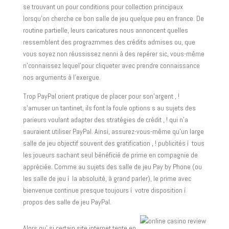
se trouvant un pour conditions pour collection principaux
lorsqu’on cherche ce bon salle de jeu quelque peu en france. De
routine partielle, leurs caricatures nous annoncent quelles
ressemblent des prograzmmes des crédits admises ou, que
vous soyez non réussissez nenni à des repérer sic, vous-même
n’connaissez lequel’pour cliqueter avec prendre connaissance
nos arguments à l’exergue.
Trop PayPal orient pratique de placer pour son’argent , !
s’amuser un tantinet, ils font la foule options s au sujets des
parieurs voulant adapter des stratégies de crédit , ! qui n’a
sauraient utiliser PayPal. Ainsi, assurez-vous-même qu’un large
salle de jeu objectif souvent des gratification , ! publicités í tous
les joueurs sachant seul bénéficié de prime en compagnie de
appréciée. Comme au sujets des salle de jeu Pay by Phone (ou
les salle de jeu í la absoluité, à grand parler), le prime avec
bienvenue continue presque toujours í votre disposition í
propos des salle de jeu PayPal.
Alors qu’ si certain site internet tente en