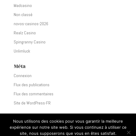
Madcasino
Non classé
novos-casinos-2026
Realz Casino
Spingranny Casino
Unlimluck
Méta
Connexion
Flux des publications
Flux des commentaires
Site de WordPress-FR
Nous utilisons des cookies pour vous garantir la meilleure
expérience sur notre site web. Si vous continuez à utiliser ce
site, nous supposerons que vous en êtes satisfait.