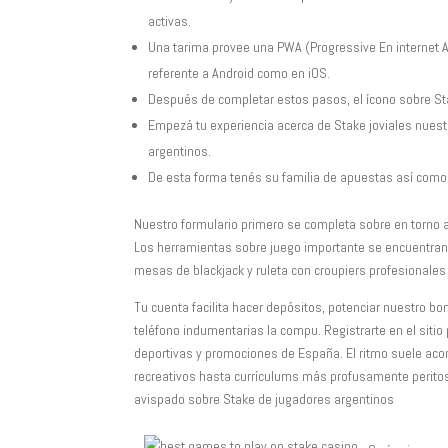
activas.
Una tarima provee una PWA (Progressive En internet Ap
referente a Android como en iOS.
Después de completar estos pasos, el ícono sobre Sta
Empezá tu experiencia acerca de Stake joviales nuest
argentinos.
De esta forma tenés su familia de apuestas así­ como 
Nuestro formulario primero se completa sobre en torno 
Los herramientas sobre juego importante se encuentran 
mesas de blackjack y ruleta con croupiers profesionale
Tu cuenta facilita hacer depósitos, potenciar nuestro b
teléfono indumentarias la compu. Registrarte en el sitio
deportivas y promociones de España. El ritmo suele acon
recreativos hasta currículums más profusamente perito
avispado sobre Stake de jugadores argentinos