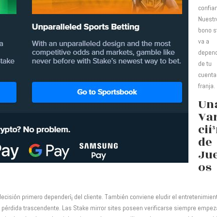
confia
Nuestr
bono s
va a
depen
de tu
cuenta
franja.
Un
Va
cií
de
Ju
os
ecisión primero dependerí¡ del cliente. También conviene eludir el entretenimien
 la pérdida trascendente. Las Stake mirror sites poseen verificarse siempre empe