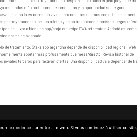
 diferentes a los típicas tragamonedas desplazándolo hacia el pelo juegos de m
ga resultados más profusamente inmediatos y la oportunidad sobre ganar
ww así­ como lo es necesario vivido para nosotros mismos con el fin de coment
do por tragamonedas incluso ruletas y no ha transpirado bromistas juegos refer
o ipad del lugar o bien una app/atajo arquetipo PWA referente a Android así­ como
casino acerca de avispado.
lo de tratamiento. Stake app argentina depende de disponibilidad regional. Web
s normalmente aportar más profusamente que mesa/directo. Revisa historial de
joviales terceros para “activar” ofertas. Una disponibilidad va a depender de fr
leure expérience sur notre site web. Si vous continuez à utiliser ce sit