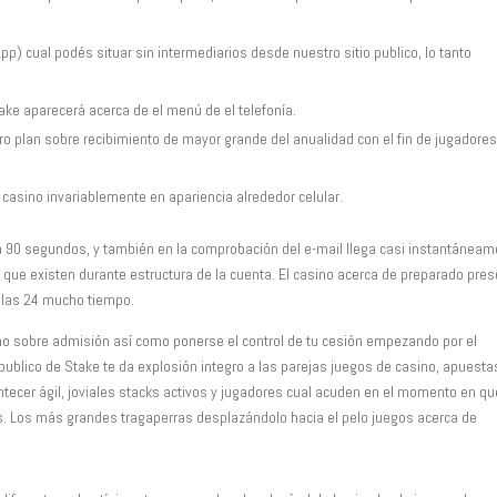
p) cual podés situar sin intermediarios desde nuestro sitio publico, lo tanto
ke aparecerá acerca de el menú de el telefonía.
ro plan sobre recibimiento de mayor grande del anualidad con el fin de jugadore
casino invariablemente en apariencia alrededor celular.
a 90 segundos, y también en la comprobación del e-mail llega casi instantáneam
que existen durante estructura de la cuenta. El casino acerca de preparado pre
s las 24 mucho tiempo.
ono sobre admisión así­ como ponerse el control de tu cesión empezando por el
 publico de Stake te da explosión integro a las parejas juegos de casino, apuesta
tecer ágil, joviales stacks activos y jugadores cual acuden en el momento en qu
s. Los más grandes tragaperras desplazándolo hacia el pelo juegos acerca de