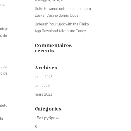
erca
Süße Gewinne entfesseln mit dem
Zucker Casino Bonus Code
Unleash Your Luck with the Plinko
ntaje
App Download Adventure Today
as de
Commentaires
récents
nada,
Archives
so de
juillet 2026
juin 2026
mars 2021
íteto
Catégories
! Без рубрики
do
8