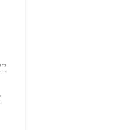
s
ente.
senta
s
e