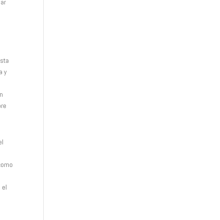
iar
asta
a y
un
bre
el
 como
 el