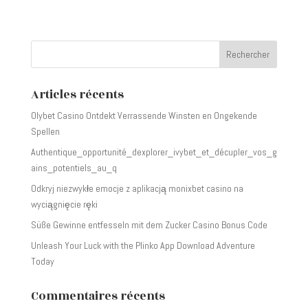
Articles récents
Olybet Casino Ontdekt Verrassende Winsten en Ongekende
Spellen
Authentique_opportunité_dexplorer_ivybet_et_décupler_vos_g
ains_potentiels_au_q
Odkryj niezwykłe emocje z aplikacją monixbet casino na
wyciągnięcie ręki
Süße Gewinne entfesseln mit dem Zucker Casino Bonus Code
Unleash Your Luck with the Plinko App Download Adventure
Today
Commentaires récents