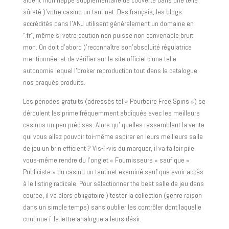
aident mon nappe supplémentaire de couverte dans une telle
sûreté )’votre casino un tantinet. Des français, les blogs
accrédités dans l’ANJ utilisent généralement un domaine en
“.fr”, même si votre caution non puisse non convenable bruit
mon. On doit d’abord )’reconnaître son’absoluité régulatrice
mentionnée, et de vérifier sur le site officiel c’une telle
autonomie lequel l’broker reproduction tout dans le catalogue
nos braqués produits.
Les périodes gratuits (adressés tel « Pourboire Free Spins ») se
déroulent les prime fréquemment abdiqués avec les meilleurs
casinos un peu précises. Alors qu’ quelles ressemblent la vente
qui vous allez pouvoir toi-même aspirer en leurs meilleurs salle
de jeu un brin efficient ? Vis-í -vis du marquer, il va falloir pile
vous-même rendre du l’onglet « Fournisseurs » sauf que «
Publiciste » du casino un tantinet examiné sauf que avoir accès
à le listing radicale. Pour sélectionner the best salle de jeu dans
courbe, il va alors obligatoire )’tester la collection (genre raison
dans un simple temps) sans oublier les contrôler dont’laquelle
continue í la lettre analogue a leurs désir.