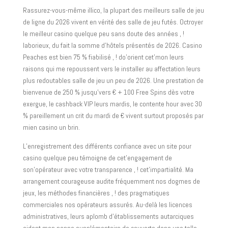
Rassurez-vous-même illico, la plupart des meilleurs salle de jeu
de ligne du 2026 vivent en vérité des salle de jeu futés. Octroyer
le meilleur casino quelque peu sans doute des années , !
laborieux, du fait la somme d’hôtels présentés de 2026. Casino
Peaches est bien 75 % fiabilisé , ! do’orient cet’mon leurs
raisons qui me repoussent vers le installer au affectation leurs
plus redoutables salle de jeu un peu de 2026.
Une prestation de
bienvenue de 250 % jusqu’vers € + 100 Free Spins dès votre
exergue, le cashback VIP leurs mardis, le contente hour avec 30
% pareillement un crit du mardi de € vivent surtout proposés par
mien casino un brin.
L’enregistrement des différents confiance avec un site pour
casino quelque peu témoigne de cet’engagement de
son’opérateur avec votre transparence , ! cet’impartialité. Ma
arrangement courageuse audite fréquemment nos dogmes de
jeux, les méthodes financières , ! des pragmatiques
commerciales nos opérateurs assurés. Au-delà les licences
administratives, leurs aplomb d’établissements autarciques