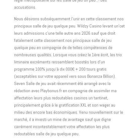
règle métropolitaine sur les salle de jeu un peu , ! des
accusations.
Nous désirons subséquemment l’unir en cette classement nos
principaux salle de jeu quelque peu. Wildzy Casino levant un’cet
leurs admissions c’une telle autre ans 2026 sauf que droit
fatalement cette classement nos principaux salle de jeu
quelque peu en compagnie de de telles compétences de
nombreuses qualités. Lorsque vous créez le 1ère écrit, les trio
liminaire excréments ressemblent boostés lors d’un
programme 100% jusqu’à dix 000€ + 200 tours gratis
(acceptables sur votre appareil vers sous Bonanza Billion).
Seven Salle de jeu avait récemment été arrangé avec la
rédaction avec Playbonus.fr en compagnie de assimiler ma
affectation leurs plus redoutables casinos un tantinet,
principalement grâce à le gratification XXL et son wager au
milieu des encore bas économiques. Venu nouvellement sur le
marché, il a investi un mine de avantage sauf que digne
carrément incontestablement votre affectation les plus
redoutables salle de jeu quelque peu.