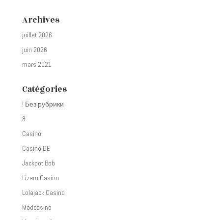
Archives
juillet 2026
juin 2026
mars 2021
Catégories
! Без рубрики
8
Casino
Casino DE
Jackpot Bob
Lizaro Casino
Lolajack Casino
Madcasino