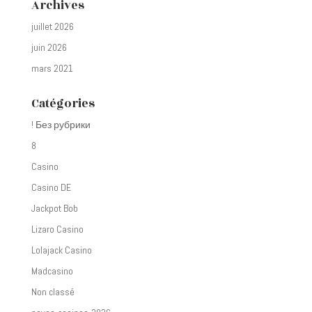
Archives
juillet 2026
juin 2026
mars 2021
Catégories
! Без рубрики
8
Casino
Casino DE
Jackpot Bob
Lizaro Casino
Lolajack Casino
Madcasino
Non classé