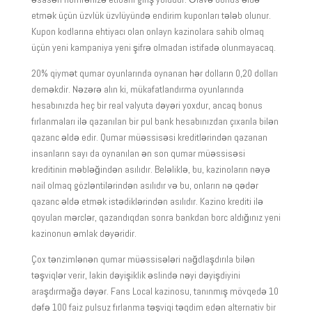
etmək üçün üzvlük üzvlüyündə endirim kuponları tələb olunur.
Kupon kodlarına ehtiyacı olan onlayn kazinolara sahib olmaq
üçün yeni kampaniya yeni şifrə olmadan istifadə olunmayacaq.
20% qiymət qumar oyunlarında oynanan hər dolların 0,20 dolları
deməkdir. Nəzərə alın ki, mükafatlandırma oyunlarında
hesabınızda heç bir real valyuta dəyəri yoxdur, ancaq bonus
fırlanmaları ilə qazanılan bir pul bank hesabınızdan çıxarıla bilən
qazanc əldə edir. Qumar müəssisəsi kreditlərindən qazanan
insanların sayı da oynanılan ən son qumar müəssisəsi
kreditinin məbləğindən asılıdır. Beləliklə, bu, kazinoların nəyə
nail olmaq gözləntilərindən asılıdır və bu, onların nə qədər
qazanc əldə etmək istədiklərindən asılıdır. Kazino krediti ilə
qoyulan mərclər, qazandıqdan sonra bankdan borc aldığınız yeni
kazinonun əmlak dəyəridir.
Çox tənzimlənən qumar müəssisələri nağdlaşdırıla bilən
təşviqlər verir, lakin dəyişiklik əslində nəyi dəyişdiyini
araşdırmağa dəyər. Fans Local kazinosu, tanınmış mövqedə 10
dəfə 100 faiz pulsuz fırlanma təşviqi təqdim edən alternativ bir