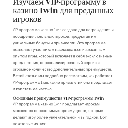
Изучаем VIP-программу в
казино 1win для преданных
игроков
VIP-программа казино 1win создана для награждения и
поощрения лояльных игроков, предлагая им
уникальные бонусы и привилегии. Эта программа
позволяет участникам наслаждаться изысканным
опытом игры, который включает в себя эксклюзивные
предложения, персонализированный сервис и
огромное количество дополнительных преимуществ.
В этой статье мы подробно рассмотрим, как работает
VIP-программа 1win, какие привилегии она предлагает
и как стать её частью.
Основные преимущества VIP-программы 1win
VIP-программа казино 1win предлагает игрокам
множество неоспоримых преимуществ, которые
делают игру более увлекательной и выгодной. Вот
некоторые из них: