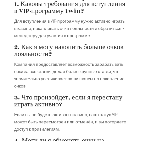
1. Каковы требования для вступления
в VIP-программу 1win?
Для вступления в VIP-программу нужно активно играть
в казино, накапливать очки лояльности и обратиться к
менеджеру для участия в программе.
2. Как я могу накопить больше очков
лояльности?
Компания предоставляет возможность зарабатывать
очки за все ставки, делая более крупные ставки, что
значительно увеличивает ваши шансы на накопление
очков.
3. Что произойдет, если я перестану
играть активно?
Если вы не будете активны в казино, ваш статус VIP
может быть пересмотрен или отменён, и вы потеряете
доступ к привилегиям.
4. Могу ли я обменять очки на