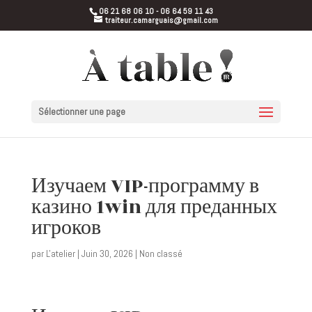
06 21 68 06 10 - 06 64 59 11 43
traiteur.camarguais@gmail.com
Sélectionner une page
Изучаем VIP-программу в
казино 1win для преданных
игроков
par
L'atelier
|
Juin 30, 2026
|
Non classé