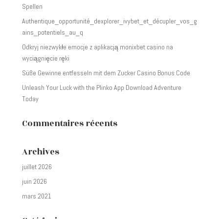
Spellen
Authentique_opportunité_dexplorer_ivybet_et_décupler_vos_g
ains_potentiels_au_q
Odkryj niezwykłe emocje z aplikacją monixbet casino na
wyciągnięcie ręki
Süße Gewinne entfesseln mit dem Zucker Casino Bonus Code
Unleash Your Luck with the Plinko App Download Adventure
Today
Commentaires récents
Archives
juillet 2026
juin 2026
mars 2021