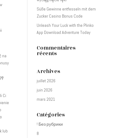
ów
Süße Gewinne entfesseln mit dem
Zucker Casino Bonus Code
Unleash Your Luck with the Plinko
ii
App Download Adventure Today
Commentaires
récents
ć na
bonusy
Archives
agę
juillet 2026
juin 2026
i Ci
mars 2021
ienie
o
Catégories
to
a
! Без рубрики
k lub
8