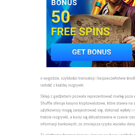
o wygodzie, szybkości transakcji i bezpieczeństwie śro
radość z każdej rozgrywki.
Sklep z gadżetami pozwala reprezentować markę poz
Shuffle oferuje kasyno kryptowalutowe, które stawia na
użytkownicy mogą zarejestrować się, dokonać wpłaty i r
trakcie rozgrywki, a kursy są aktualizowane w czasie r
informacji bankowych, co zmniejsza ryzyko wycieku danyc