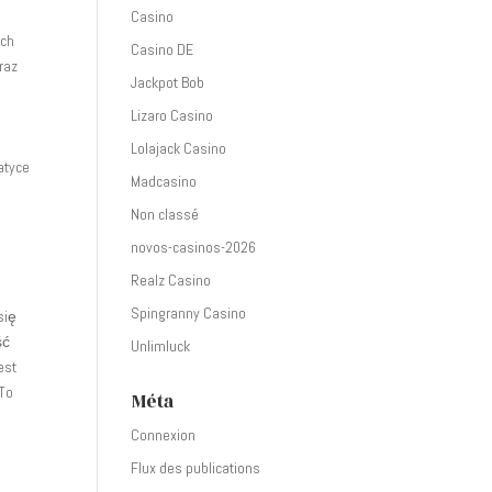
Casino
ych
Casino DE
raz
Jackpot Bob
Lizaro Casino
Lolajack Casino
atyce
Madcasino
Non classé
novos-casinos-2026
Realz Casino
Spingranny Casino
się
ść
Unlimluck
est
 To
Méta
Connexion
Flux des publications