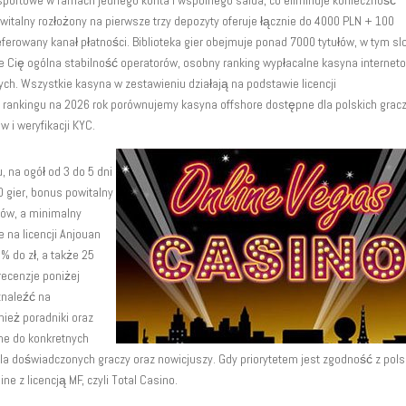
 sportowe w ramach jednego konta i wspólnego salda, co eliminuje konieczność
witalny rozłożony na pierwsze trzy depozyty oferuje łącznie do 4000 PLN + 100
erowany kanał płatności. Biblioteka gier obejmuje ponad 7000 tytułów, w tym slo
uje Cię ogólna stabilność operatorów, osobny ranking wypłacalne kasyna internet
nych. Wszystkie kasyna w zestawieniu działają na podstawie licencji
 rankingu na 2026 rok porównujemy kasyna offshore dostępne dla polskich grac
w i weryfikacji KYC.
, na ogół od 3 do 5 dni
 gier, bonus powitalny
ów, a minimalny
 na licencji Anjouan
% do zł, a także 25
ecenzje poniżej
znaleźć na
ież poradniki oraz
ne do konkretnych
dla doświadczonych graczy oraz nowicjuszy. Gdy priorytetem jest zgodność z pol
 z licencją MF, czyli Total Casino.