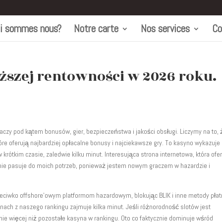
i sommes nous?
Notre carte
Nos services
Co
ższej rentowności w 2026 roku.
aczy pod kątem bonusów, gier, bezpieczeństwa i jakości obsługi. Liczymy na to, 
re oferują najbardziej opłacalne bonusy i najciekawsze gry. To kasyno wykazuje
krótkim czasie, zaledwie kilku minut. Interesująca strona internetowa, która ofe
nie pasuje do moich potrzeb, ponieważ jestem nowym graczem w hazardzie i
rzeciwko offshore’owym platformom hazardowym, blokując BLIK i inne metody płat
ach z naszego rankingu zajmuje kilka minut. Jeśli różnorodność slotów jest
nie więcej niż pozostałe kasyna w rankingu. Oto co faktycznie dominuje wśród