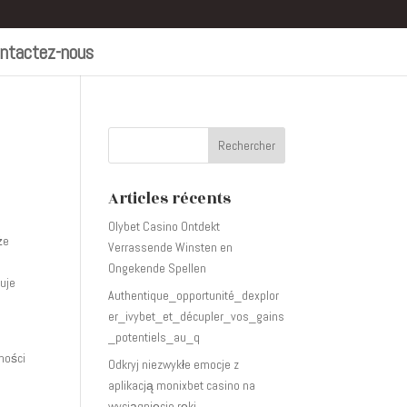
ntactez-nous
Articles récents
Olybet Casino Ontdekt
że
Verrassende Winsten en
Ongekende Spellen
ruje
Authentique_opportunité_dexplor
er_ivybet_et_décupler_vos_gains
_potentiels_au_q
ności
Odkryj niezwykłe emocje z
aplikacją monixbet casino na
wyciągnięcie ręki