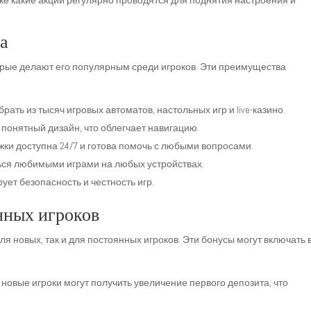
кже какие акции регулярно проводятся для поднятия настроения и
а
орые делают его популярным среди игроков. Эти преимущества
рать из тысяч игровых автоматов, настольных игр и live-казино.
 понятный дизайн, что облегчает навигацию.
ки доступна 24/7 и готова помочь с любыми вопросами.
ься любимыми играми на любых устройствах.
ует безопасность и честность игр.
нных игроков
я новых, так и для постоянных игроков. Эти бонусы могут включать 
 новые игроки могут получить увеличение первого депозита, что