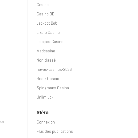
Casino
Casino DE
Jackpot Bob
Lizaro Casino
Lolajack Casino
Madcasino
Non classé
novos-casinos-2026
Realz Casino
Spingranny Casino
Unlimluck
Méta
ают
Connexion
Flux des publications