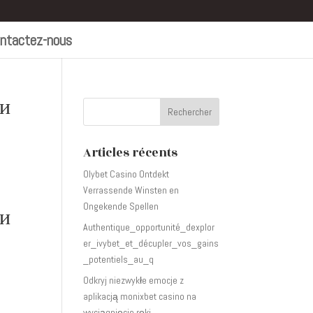
ntactez-nous
 и
Articles récents
Olybet Casino Ontdekt
Verrassende Winsten en
Ongekende Spellen
 и
Authentique_opportunité_dexplor
er_ivybet_et_décupler_vos_gains
_potentiels_au_q
Odkryj niezwykłe emocje z
aplikacją monixbet casino na
,
wyciągnięcie ręki