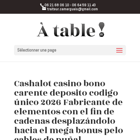
06 21 68 06 10 - 06 64 59 11 43
traiteur.camarguais@gmail.com
Sélectionner une page
Cashalot casino bono
carente deposito codigo
único 2026 Fabricante de
elementos con el fin de
cadenas desplazándolo
hacia el mega bonus pelo
cables de puñal