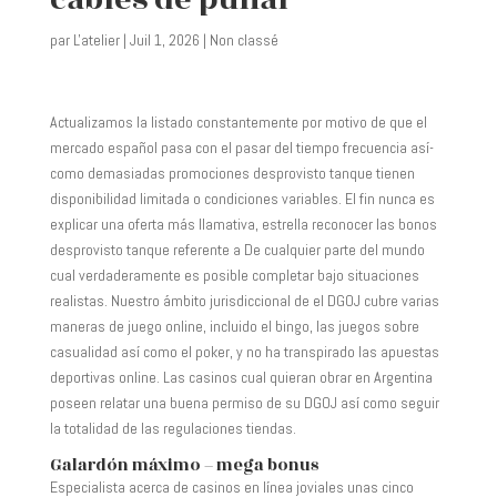
par
L'atelier
|
Juil 1, 2026
|
Non classé
Actualizamos la listado constantemente por motivo de que el
mercado español pasa con el pasar del tiempo frecuencia así­
como demasiadas promociones desprovisto tanque tienen
disponibilidad limitada o condiciones variables. El fin nunca es
explicar una oferta más llamativa, estrella reconocer las bonos
desprovisto tanque referente a De cualquier parte del mundo
cual verdaderamente es posible completar bajo situaciones
realistas.
Nuestro ámbito jurisdiccional de el DGOJ cubre varias
maneras de juego online, incluido el bingo, las juegos sobre
casualidad así­ como el poker, y no ha transpirado las apuestas
deportivas online. Las casinos cual quieran obrar en Argentina
poseen relatar una buena permiso de su DGOJ así­ como seguir
la totalidad de las regulaciones tiendas.
Galardón máximo – mega bonus
Especialista acerca de casinos en línea joviales unas cinco