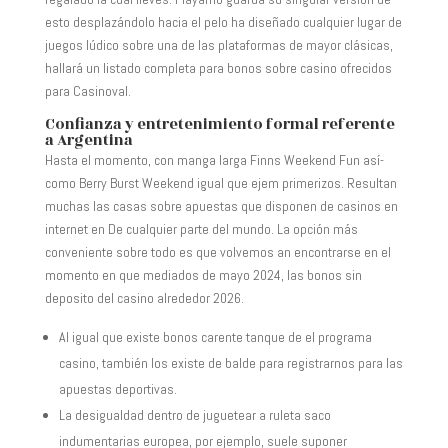
esto desplazándolo hacia el pelo ha diseñado cualquier lugar de
juegos lúdico sobre una de las plataformas de mayor clásicas,
hallará un listado completa para bonos sobre casino ofrecidos
para Casinoval.
Confianza y entretenimiento formal referente
a Argentina
Hasta el momento, con manga larga Finns Weekend Fun así­
como Berry Burst Weekend igual que ejem primerizos. Resultan
muchas las casas sobre apuestas que disponen de casinos en
internet en De cualquier parte del mundo. La opción más
conveniente sobre todo es que volvemos an encontrarse en el
momento en que mediados de mayo 2024, las bonos sin
deposito del casino alrededor 2026.
Al igual que existe bonos carente tanque de el programa
casino, también los existe de balde para registrarnos para las
apuestas deportivas.
La desigualdad dentro de juguetear a ruleta saco
indumentarias europea, por ejemplo, suele suponer