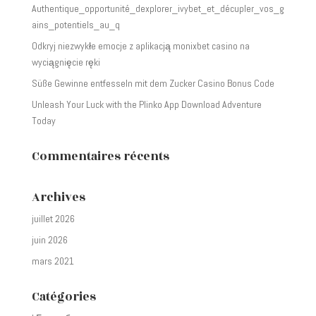
Authentique_opportunité_dexplorer_ivybet_et_décupler_vos_g
ains_potentiels_au_q
Odkryj niezwykłe emocje z aplikacją monixbet casino na
wyciągnięcie ręki
Süße Gewinne entfesseln mit dem Zucker Casino Bonus Code
Unleash Your Luck with the Plinko App Download Adventure
Today
Commentaires récents
Archives
juillet 2026
juin 2026
mars 2021
Catégories