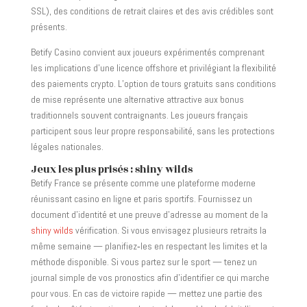
SSL), des conditions de retrait claires et des avis crédibles sont
présents.
Betify Casino convient aux joueurs expérimentés comprenant
les implications d’une licence offshore et privilégiant la flexibilité
des paiements crypto. L’option de tours gratuits sans conditions
de mise représente une alternative attractive aux bonus
traditionnels souvent contraignants. Les joueurs français
participent sous leur propre responsabilité, sans les protections
légales nationales.
Jeux les plus prisés : shiny wilds
Betify France se présente comme une plateforme moderne
réunissant casino en ligne et paris sportifs. Fournissez un
document d’identité et une preuve d’adresse au moment de la
shiny wilds
vérification. Si vous envisagez plusieurs retraits la
même semaine — planifiez‑les en respectant les limites et la
méthode disponible. Si vous partez sur le sport — tenez un
journal simple de vos pronostics afin d’identifier ce qui marche
pour vous. En cas de victoire rapide — mettez une partie des