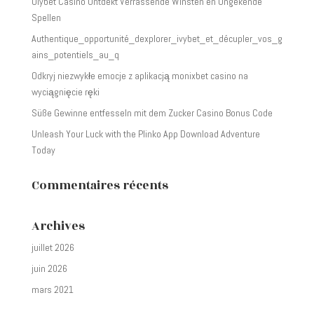
Olybet Casino Ontdekt Verrassende Winsten en Ongekende
Spellen
Authentique_opportunité_dexplorer_ivybet_et_décupler_vos_g
ains_potentiels_au_q
Odkryj niezwykłe emocje z aplikacją monixbet casino na
wyciągnięcie ręki
Süße Gewinne entfesseln mit dem Zucker Casino Bonus Code
Unleash Your Luck with the Plinko App Download Adventure
Today
Commentaires récents
Archives
juillet 2026
juin 2026
mars 2021