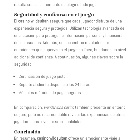
resulta crucial al momento de elegir dónde jugar.
Seguridad y confianza en el juego
El
casino wildsultan
asegura que cada jugador disfrute de una
experiencia segura y protegida. Utilizan tecnología avanzada de
encriptación para proteger la información personal y financiera
de los usuarios. Además, se encuentran regulados por
autoridades que supervisan el juego en línea, brindando un nivel
adicional de confianza. A continuación, algunas claves sobre la
seguridad:
Certificación de juego justo.
Soporte al cliente disponible las 24 horas.
Múltiples métodos de pago seguros.
En comparación,
wunderwins casino
también presenta un entorno
seguro, pero es recomendable revisar las experiencias de otros
jugadores para evaluar su confiabilidad.
Conclusión
En resumen,
casino wildsultan
ofrece un emocionante viaje a