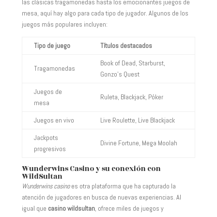
las clásicas tragamonedas hasta los emocionantes juegos de
mesa, aquí hay algo para cada tipo de jugador. Algunos de los
juegos más populares incluyen:
Tipo de juego
Títulos destacados
Book of Dead, Starburst,
Tragamonedas
Gonzo’s Quest
Juegos de
Ruleta, Blackjack, Póker
mesa
Juegos en vivo
Live Roulette, Live Blackjack
Jackpots
Divine Fortune, Mega Moolah
progresivos
Wunderwins Casino y su conexión con
WildSultan
Wunderwins casino
es otra plataforma que ha capturado la
atención de jugadores en busca de nuevas experiencias. Al
igual que
casino wildsultan
, ofrece miles de juegos y