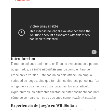
Introducción
El mundo del entretenimiento en línea ha evolucionado a pasos
agigantados, y
casino wildsultan
emerge como un faro de
emoción y diversión. Este casino no solo ofrece una amplia
variedad de juegos, sino que también se destaca por su interfaz
amigable y sus atractivas bonificaciones. En este artículo,
exploraremos las diferentes facetas de este fascinante casino y
cómo se compara con otras opciones como
wunderwins casino
.
Experiencia de juego en WildSultan