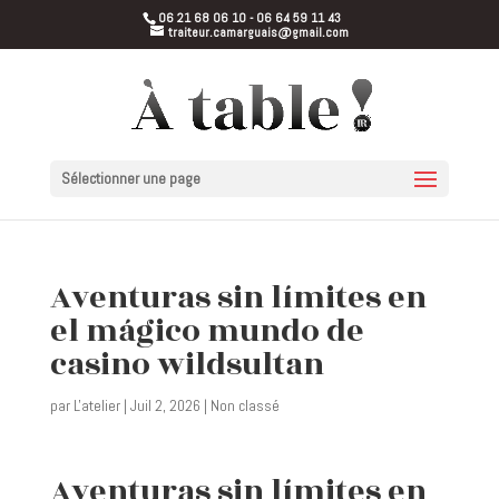
06 21 68 06 10 - 06 64 59 11 43
traiteur.camarguais@gmail.com
Sélectionner une page
Aventuras sin límites en
el mágico mundo de
casino wildsultan
par
L'atelier
|
Juil 2, 2026
|
Non classé
Aventuras sin límites en