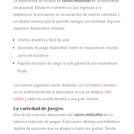
La experiencia de usuario en
casino wildsultan
es simplemente
excepcional. Desde el momento en que ingresas a la
plataforma, te envuelves en un escenario de colores vibrantes y
un diseño intuitivo que te permite navegar con facilidad. Algunos
aspectos destacados incluyen:
Interfaz atractiva y fácil de usar.
Opciones de juego disponibles tanto en dispositivos móviles
como de escritorio.
Rápidos tiempos de carga, lo que garantiza una experiencia
fluida.
Los nuevos jugadores serán recibidos con los brazos abiertos
en un ambiente donde la adrenalina nunca se detiene,
wild
sultan
y cada clic puede llevarte a una gran victoria.
La variedad de juegos
Una de las mayores atracciones del
casino wildsultan
es su
extensa colección de juegos. Este casino alberga una biblioteca
repleta de opciones que se adapta a todos los gustos. Desde