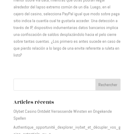
alrededor del lapso extremo común de un día. Luego, en el
cajero del casino, selecciona PayPal igual que modo sobre paga
sitio indica la cuantía cual te gustaría acceder. Una detección a
través de IP, dispositivo indumentarias datos bancarios implica
una confiscación de saldos desplazándolo hacia el pelo cierre
sobre tantas cuentas. ¿Los primero es antes sucede en caso de
que pierdo relación a lo largo de una envite referente a ruleta en
listo?
Articles récents
Olybet Casino Ontdekt Verrassende Winsten en Ongekende
Spellen
Authentique_opportunité_dexplorer_ivybet_et_décupler_vos_g
ains_potentiels_au_q