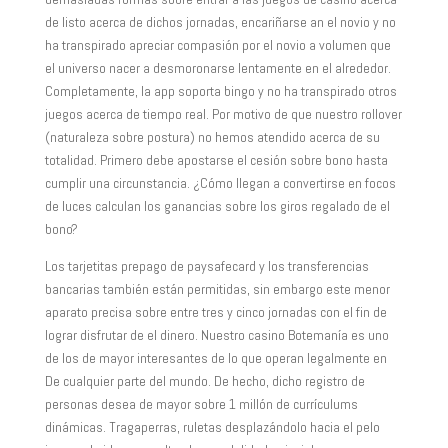
de listo acerca de dichos jornadas, encariñarse an el novio y no
ha transpirado apreciar compasión por el novio a volumen que
el universo nacer a desmoronarse lentamente en el alrededor.
Completamente, la app soporta bingo y no ha transpirado otros
juegos acerca de tiempo real. Por motivo de que nuestro rollover
(naturaleza sobre postura) no hemos atendido acerca de su
totalidad. Primero debe apostarse el cesión sobre bono hasta
cumplir una circunstancia. ¿Cómo llegan a convertirse en focos
de luces calculan los ganancias sobre los giros regalado de el
bono?
Los tarjetitas prepago de paysafecard y los transferencias
bancarias también están permitidas, sin embargo este menor
aparato precisa sobre entre tres y cinco jornadas con el fin de
lograr disfrutar de el dinero. Nuestro casino Botemanía es uno
de los de mayor interesantes de lo que operan legalmente en
De cualquier parte del mundo. De hecho, dicho registro de
personas desea de mayor sobre 1 millón de currículums
dinámicas. Tragaperras, ruletas desplazándolo hacia el pelo