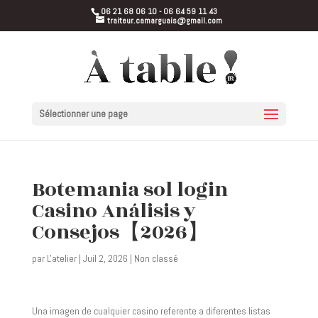
06 21 68 06 10 - 06 64 59 11 43
traiteur.camarguais@gmail.com
Sélectionner une page
Botemania sol login
Casino Análisis y
Consejos【2026】
par
L'atelier
|
Juil 2, 2026
|
Non classé
Una imagen de cualquier casino referente a diferentes listas