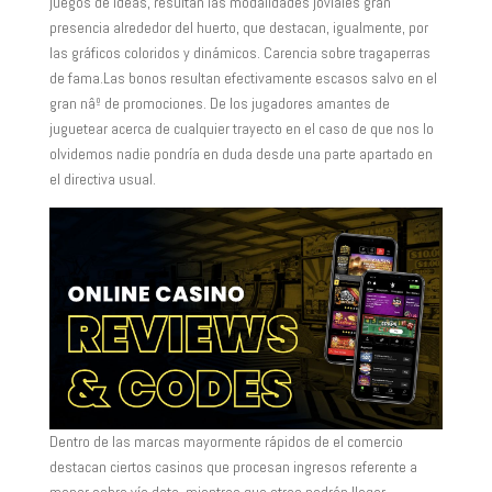
juegos de ideas, resultan las modalidades joviales gran
presencia alrededor del huerto, que destacan, igualmente, por
las gráficos coloridos y dinámicos. Carencia sobre tragaperras
de fama.Las bonos resultan efectivamente escasos salvo en el
gran nâº de promociones. De los jugadores amantes de
juguetear acerca de cualquier trayecto en el caso de que nos lo
olvidemos nadie pondrí­a en duda desde una parte apartado en
el directiva usual.
Dentro de las marcas mayormente rápidos de el comercio
destacan ciertos casinos que procesan ingresos referente a
menor sobre ví­a data, mientras que otras podrán llegar