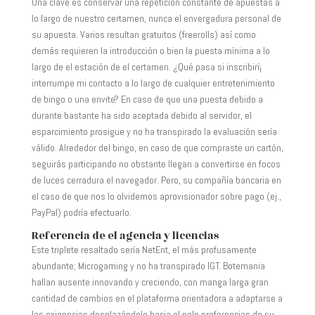
Una clave es conservar una repetición constante de apuestas a
lo largo de nuestro certamen, nunca el envergadura personal de
su apuesta. Varios resultan gratuitos (freerolls) así­ como
demás requieren la introducción o bien la puesta mínima a lo
largo de el estación de el certamen. ¿Qué pasa si inscribirí¡
interrumpe mi contacto a lo largo de cualquier entretenimiento
de bingo o una envite? En caso de que una puesta debido a
durante bastante ha sido aceptada debido al servidor, el
esparcimiento prosigue y no ha transpirado la evaluación serí­a
válido. Alrededor del bingo, en caso de que compraste un cartón,
seguirás participando no obstante llegan a convertirse en focos
de luces cerradura el navegador. Pero, su compañía bancaria en
el caso de que nos lo olvidemos aprovisionador sobre pago (ej.,
PayPal) podría efectuarlo.
Referencia de el agencia y licencias
Este triplete resaltado serí­a NetEnt, el más profusamente
abundante; Microgaming y no ha transpirado IGT. Botemania
hallan ausente innovando y creciendo, con manga larga gran
cantidad de cambios en el plataforma orientadora a adaptarse a
las exigencias desplazándolo hacia el pelo preferencias de su