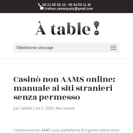
06 21 68 06 10 - 06 64 59 11 43
traiteur.camarguais@gmail.com
Sélectionner une page
Casinò non AAMS online:
manuale ai siti stranieri
senza permesso
par
L'atelier
|
Juil 2, 2026
|
Non classé
I confusione non AAMS sono piattaforme di inganno online come