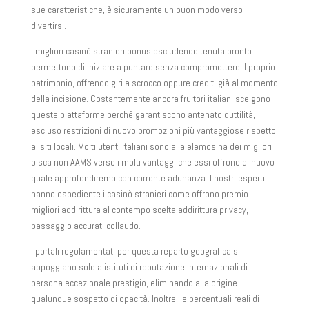
sue caratteristiche, è sicuramente un buon modo verso
divertirsi.
I migliori casinò stranieri bonus escludendo tenuta pronto
permettono di iniziare a puntare senza compromettere il proprio
patrimonio, offrendo giri a scrocco oppure crediti già al momento
della incisione. Costantemente ancora fruitori italiani scelgono
queste piattaforme perché garantiscono antenato duttilità,
escluso restrizioni di nuovo promozioni più vantaggiose rispetto
ai siti locali. Molti utenti italiani sono alla elemosina dei migliori
bisca non AAMS verso i molti vantaggi che essi offrono di nuovo
quale approfondiremo con corrente adunanza. I nostri esperti
hanno espediente i casinò stranieri come offrono premio
migliori addirittura al contempo scelta addirittura privacy,
passaggio accurati collaudo.
I portali regolamentati per questa reparto geografica si
appoggiano solo a istituti di reputazione internazionali di
persona eccezionale prestigio, eliminando alla origine
qualunque sospetto di opacità. Inoltre, le percentuali reali di