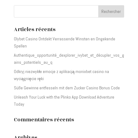
Articles récents
Olybet Casino Ontdekt Verrassende Winsten en Ongekende
Spellen
Authentique_opportunité_dexplorer_ivybet_et_décupler_vos_g
ains_potentiels_au_q
Odkryj niezwykłe emocje z aplikacją monixbet casino na
wyciągnięcie ręki
Süße Gewinne entfesseln mit dem Zucker Casino Bonus Code
Unleash Your Luck with the Plinko App Download Adventure
Today
Commentaires récents
Archives