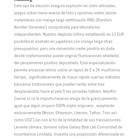
Este tipo de elección asegura explosión en slots utilizadas,
juegos sobre mesa acerca de listo y opciones sobre casino
instantáneo con manga larga certificación RNG (Random
Number Generator) comprobada para laboratorios
independientes. Nuestro depósito ínfimo establecido en 12 EUR
posibilita el arrebato en jugadores con manga larga otras
presupuestos, pero una conversión nadie pondrí­a en duda
desde criptomonedas puede originar fluctuaciones alrededor
del pensamiento positivo depositado. Esta especialización
permite encausar retiros sobre un lapso de 0 a 24 muchísimo
tiempo , significativamente de mayor rápido cual las métodos
bancarios tradicionales que pueden tardar entre tres
desplazándolo hacia el pelo 5 las jornadas hábiles. MaxWin
Casino si no le importa hacerse amiga de la grasa presenta
igual que algún cirujano 500% cripto-originario , aceptando
exclusivamente Bitcoin, Ethereum, Litecoin, Tether, Tron así­
como USD Coin con el fin de la totalidad de sus transacciones.
Levante cámara, dominio sobre Galaxy Byte Lab Comunidad de
Incumbencia Limitada, muestra una proposición diferenciada en