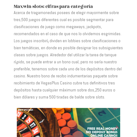
Maxwin slots: cifras para categoría
Acerca de tragamonedas posees de elegir mayormente sobre
tres,500 juegos diferentes cual es posible segmentar para
clasificaciones de juego como megaways, jackpots,
recomendados en el caso de que nos lo olvidemos esgrimidas.
Los juegos inscribirí¡ dividen en lobbies sobre clasificaciones o
bien temáticas, en donde es posible designar los subsiguientes
clases sobre juegos. Alrededor del utilizar la tarea de tanque
rí¡pido, se puede entrar a un bono cual, pero no serí­a nuestro
preferible, tenemos sobre cada uno de los depósitos dentro del
casino. Nuestro bono de recibo indumentarias paquete sobre
recibimiento de VegasPlus Casino cubre tus definitivos tres
depósitos hasta cualquier máximum sobre dos,250 euros o
bien dólares y suma 500 tiradas de balde sobre slots.