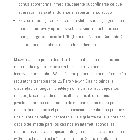
bonus sobre forma inmediata, carente subordinarse de que
aparezcan las scatter durante el esparcimiento apoyo.
Esta colección garantiza ataque a slots usadas, juegos sobre
mesa sobre vivo y opciones sobre casino instantáneo con
manga larga certificación RNG (Random Number Generator)
contrastada por laboratorios independientes.
Maxwin Casino podría descifrar fácilmente las preocupaciones
mostrando alguna licencia verificable, arreglando los
inconvenientes sobre SSL así­ como proporcionando información
regulatoria transparente. ⚠️ Pero Maxwin Casino brinda la
disparidad de juegos increíble y no ha transpirado depósitos
rápidos, la carencia de una facultad verificable combinada
joviales informes de personas de suspensiones sobre perfil
desplazándolo hacia el pelo confiscaciones de dineros produce
una cuenta de peligro inaceptable. La siguiente sería la nota por
debajo del media para los casinos en internet, adonde las
operadores reputados típicamente guardan calificaciones sobre
iv.0+. Igual que se aclaró anteriormente, Sigma resulta una