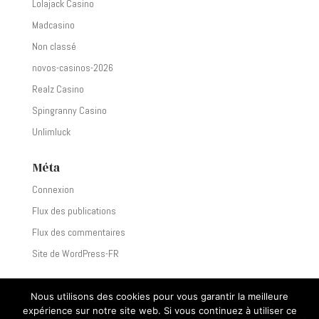
Lolajack Casino
Madcasino
Non classé
novos-casinos-2026
Realz Casino
Spingranny Casino
Unlimluck
Méta
Connexion
Flux des publications
Flux des commentaires
Site de WordPress-FR
Nous utilisons des cookies pour vous garantir la meilleure
expérience sur notre site web. Si vous continuez à utiliser ce