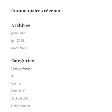
Commentaires récents
Archives
juillet 2026
juin 2026
mars 2021
Catégories
! Без рубрики
8
Casino
Casino DE
Jackpot Bob
Lizaro Casino