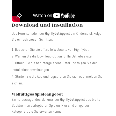
Download und Installation
Das Herunterladen der
Highflybet App
ist ein Kinderspiel. Folgen
Sie einfach diesen Schritten:
Besuchen Sie die offizielle Webseite von Highflybet.
Wählen Sie die Download-Option für Ihr Betriebssystem.
Öffnen Sie die heruntergeladene Datei und folgen Sie den
Installationsanweisungen.
Starten Sie die App und registrieren Sie sich oder melden Sie
sich an.
Vielfältiges Spieleangebot
Ein herausragendes Merkmal der
Highflybet App
ist das breite
Spektrum an verfügbaren Spielen. Hier sind einige der
Kategorien, die Sie erwarten können: