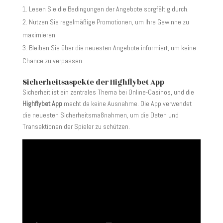
Lesen Sie die Bedingungen der Angebote sorgfältig durch.
Nutzen Sie regelmäßige Promotionen, um Ihre Gewinne zu
maximieren.
Bleiben Sie über die neuesten Angebote informiert, um keine
Chance zu verpassen.
Sicherheitsaspekte der Highflybet App
Sicherheit ist ein zentrales Thema bei Online-Casinos, und die
Highflybet App
macht da keine Ausnahme. Die App verwendet
die neuesten Sicherheitsmaßnahmen, um die Daten und
Transaktionen der Spieler zu schützen.