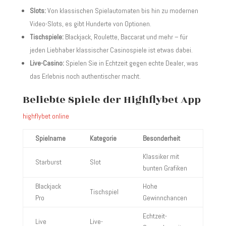
Slots:
Von klassischen Spielautomaten bis hin zu modernen
Video-Slots, es gibt Hunderte von Optionen.
Tischspiele:
Blackjack, Roulette, Baccarat und mehr – für
jeden Liebhaber klassischer Casinospiele ist etwas dabei.
Live-Casino:
Spielen Sie in Echtzeit gegen echte Dealer, was
das Erlebnis noch authentischer macht.
Beliebte Spiele der Highflybet App
highflybet online
Spielname
Kategorie
Besonderheit
Klassiker mit
Starburst
Slot
bunten Grafiken
Blackjack
Hohe
Tischspiel
Pro
Gewinnchancen
Echtzeit-
Live
Live-