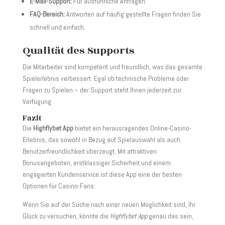
E-Mail-Support:
Für ausführliche Anfragen.
FAQ-Bereich:
Antworten auf häufig gestellte Fragen finden Sie
schnell und einfach.
Qualität des Supports
Die Mitarbeiter sind kompetent und freundlich, was das gesamte
Spielerlebnis verbessert. Egal ob technische Probleme oder
Fragen zu Spielen – der Support steht Ihnen jederzeit zur
Verfügung.
Fazit
Die
Highflybet App
bietet ein herausragendes Online-Casino-
Erlebnis, das sowohl in Bezug auf Spielauswahl als auch
Benutzerfreundlichkeit überzeugt. Mit attraktiven
Bonusangeboten, erstklassiger Sicherheit und einem
engagierten Kundenservice ist diese App eine der besten
Optionen für Casino-Fans.
Wenn Sie auf der Suche nach einer neuen Möglichkeit sind, Ihr
Glück zu versuchen, könnte die
Highflybet App
genau das sein,