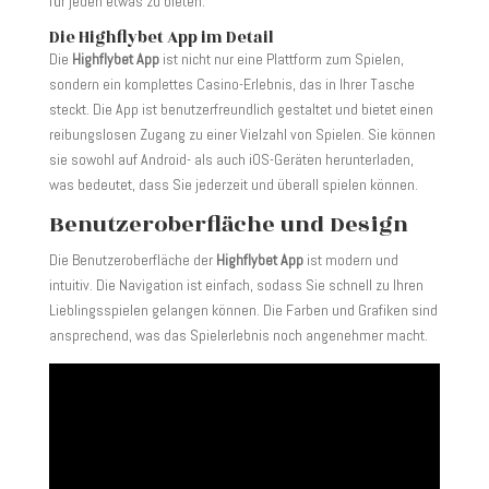
für jeden etwas zu bieten.
Die Highflybet App im Detail
Die
Highflybet App
ist nicht nur eine Plattform zum Spielen,
sondern ein komplettes Casino-Erlebnis, das in Ihrer Tasche
steckt. Die App ist benutzerfreundlich gestaltet und bietet einen
reibungslosen Zugang zu einer Vielzahl von Spielen. Sie können
sie sowohl auf Android- als auch iOS-Geräten herunterladen,
was bedeutet, dass Sie jederzeit und überall spielen können.
Benutzeroberfläche und Design
Die Benutzeroberfläche der
Highflybet App
ist modern und
intuitiv. Die Navigation ist einfach, sodass Sie schnell zu Ihren
Lieblingsspielen gelangen können. Die Farben und Grafiken sind
ansprechend, was das Spielerlebnis noch angenehmer macht.