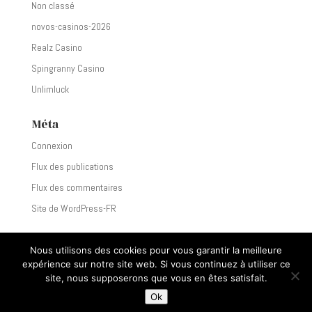
Non classé
novos-casinos-2026
Realz Casino
Spingranny Casino
Unlimluck
Méta
Connexion
Flux des publications
Flux des commentaires
Site de WordPress-FR
Nous utilisons des cookies pour vous garantir la meilleure
expérience sur notre site web. Si vous continuez à utiliser ce
site, nous supposerons que vous en êtes satisfait.
Ok
Design de
Elegant Themes
| Propulsé par
WordPress