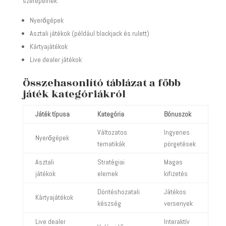
szerepelnek:
Nyerőgépek
Asztali játékok (például blackjack és rulett)
Kártyajátékok
Live dealer játékok
Összehasonlító táblázat a főbb
játék kategóriákról
Játék típusa
Kategória
Bónuszok
Változatos
Ingyenes
Nyerőgépek
tematikák
pörgetések
Asztali
Stratégiai
Magas
játékok
elemek
kifizetés
Döntéshozatali
Játékos
Kártyajátékok
készség
versenyek
Live dealer
Interaktív