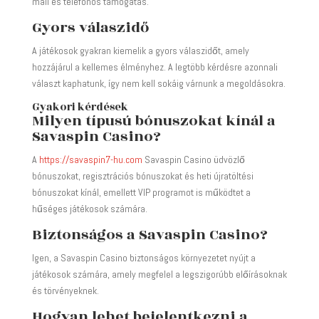
mail és telefonos támogatás.
Gyors válaszidő
A játékosok gyakran kiemelik a gyors válaszidőt, amely
hozzájárul a kellemes élményhez. A legtöbb kérdésre azonnali
választ kaphatunk, így nem kell sokáig várnunk a megoldásokra.
Gyakori kérdések
Milyen típusú bónuszokat kínál a
Savaspin Casino?
A
https://savaspin7-hu.com
Savaspin Casino üdvözlő
bónuszokat, regisztrációs bónuszokat és heti újratöltési
bónuszokat kínál, emellett VIP programot is működtet a
hűséges játékosok számára.
Biztonságos a Savaspin Casino?
Igen, a Savaspin Casino biztonságos környezetet nyújt a
játékosok számára, amely megfelel a legszigorúbb előírásoknak
és törvényeknek.
Hogyan lehet bejelentkezni a