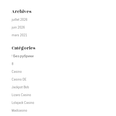
Archives
juillet 2026
juin 2026
mars 2021
Catégories
! Без рубрики
8
Casino
Casino DE
Jackpot Bob
Lizaro Casino
Lolajack Casino
Madcasino