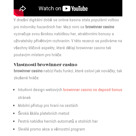
V dnešní digitální době se online kasina stala populární volbou
pro milovníky hazardních her. Mezi nimi se
browinner casino
vyznačuje svou širokou nabídkou her, atraktivními bonusy a
uživatelsky přívětivým rozhraním. V této recenzi se podíváme na
všechny klíčové aspekty, které dělají browinner casino tak
poutavým místem pro hráče.
Vlastnosti browinner casino
browinner casino
nabízí řadu funkcí, které osloví jak nováčky, tak
zkušené hráče:
Intuitivní design webových
browinner casino no deposit bonus
stránek
Mobilní přístup pro hraní na cestách
Široká škála platebních metod
Pestrá nabídka herních automatů a stolních her
Skvélé promo akce a věrnostní program