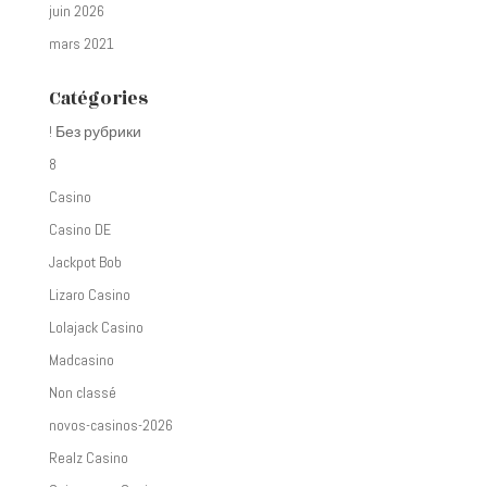
juin 2026
mars 2021
Catégories
! Без рубрики
8
Casino
Casino DE
Jackpot Bob
Lizaro Casino
Lolajack Casino
Madcasino
Non classé
novos-casinos-2026
Realz Casino