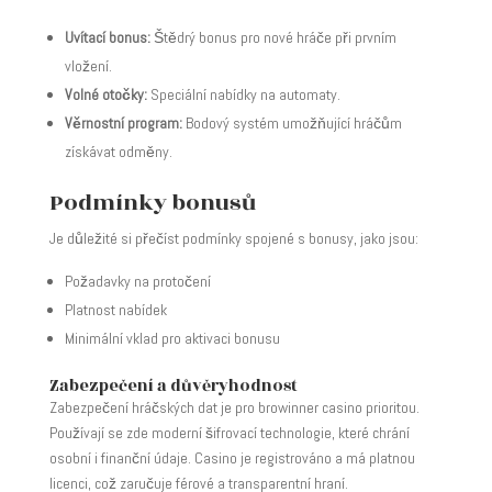
Uvítací bonus:
Štědrý bonus pro nové hráče při prvním
vložení.
Volné otočky:
Speciální nabídky na automaty.
Věrnostní program:
Bodový systém umožňující hráčům
získávat odměny.
Podmínky bonusů
Je důležité si přečíst podmínky spojené s bonusy, jako jsou:
Požadavky na protočení
Platnost nabídek
Minimální vklad pro aktivaci bonusu
Zabezpečení a důvěryhodnost
Zabezpečení hráčských dat je pro browinner casino prioritou.
Používají se zde moderní šifrovací technologie, které chrání
osobní i finanční údaje. Casino je registrováno a má platnou
licenci, což zaručuje férové a transparentní hraní.