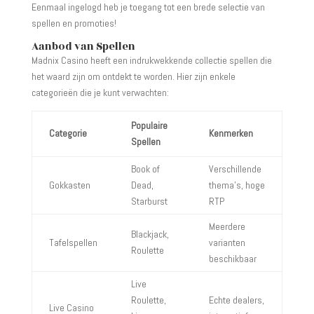
Eenmaal ingelogd heb je toegang tot een brede selectie van
spellen en promoties!
Aanbod van Spellen
Madnix Casino heeft een indrukwekkende collectie spellen die
het waard zijn om ontdekt te worden. Hier zijn enkele
categorieën die je kunt verwachten:
Populaire
Categorie
Kenmerken
Spellen
Book of
Verschillende
Gokkasten
Dead,
thema’s, hoge
Starburst
RTP
Meerdere
Blackjack,
Tafelspellen
varianten
Roulette
beschikbaar
Live
Roulette,
Echte dealers,
Live Casino