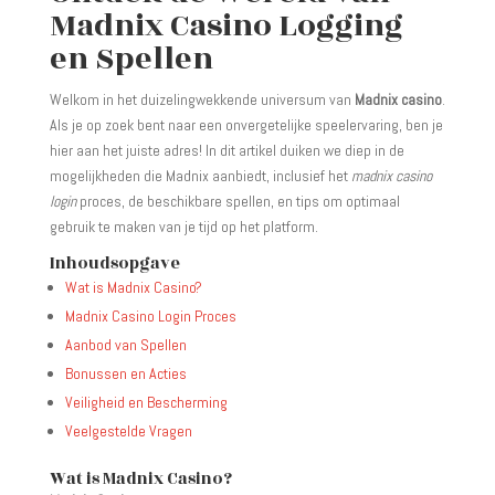
Madnix Casino Logging
en Spellen
Welkom in het duizelingwekkende universum van
Madnix casino
.
Als je op zoek bent naar een onvergetelijke speelervaring, ben je
hier aan het juiste adres! In dit artikel duiken we diep in de
mogelijkheden die Madnix aanbiedt, inclusief het
madnix casino
login
proces, de beschikbare spellen, en tips om optimaal
gebruik te maken van je tijd op het platform.
Inhoudsopgave
Wat is Madnix Casino?
Madnix Casino Login Proces
Aanbod van Spellen
Bonussen en Acties
Veiligheid en Bescherming
Veelgestelde Vragen
Wat is Madnix Casino?