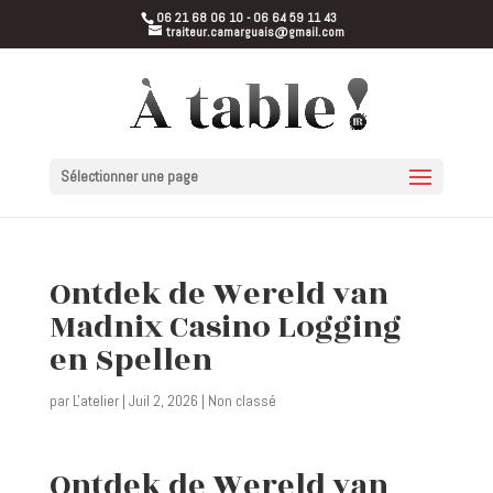
06 21 68 06 10 - 06 64 59 11 43
traiteur.camarguais@gmail.com
Sélectionner une page
Ontdek de Wereld van
Madnix Casino Logging
en Spellen
par
L'atelier
|
Juil 2, 2026
|
Non classé
Ontdek de Wereld van