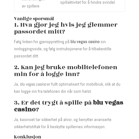
spillaktivitet for å hindre svindel.
av spillere
Vanlige spørsmål
1. Hva gjør jeg hvis jeg glemmer
passordet mitt?
Følg linken for gjenoppretting på
blu vegas casino
sin
innloggingsside, og følg instruksjonene for å tilbakestille
passordet ditt.
2. Kan jeg bruke mobiltelefonen
min for å logge inn?
Ja,
blu vegas casino
er fullt optimalisert for mobilbruk, slik at du
kan logge inn fra telefonen din når som helst.
3. Er det trygt å spille på
blu vegas
casino
?
Ja, kasinoet tar sikkerhet på alvor, og benytter avanserte
sikkerhetstiltak for å beskytte spillernes informasjon.
Konklusjon