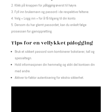
Klikk på knappen for
pålogging
øverst til høyre.
Fyll inn brukernavn og passord i de respektive feltene.
Velg « Logg inn » for å få tilgang til din konto.
Dersom du har glemt passordet, kan du enkelt følge
prosessen for gjenoppretting.
Tips for en vellykket pålogging
Bruk et sikkert passord som kombinerer bokstaver, tall og
spesialtegn.
Hold informasjonen din hemmelig og aldri del kontoen din
med andre.
Aktiver to-faktor autentisering for ekstra sikkerhet.