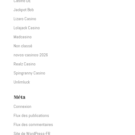
Casino DE
Jackpot Bob
Lizaro Casino
Lolajack Casino
Madcasino
Non classé
novos-casinos-2026
Realz Casino
Spingranny Casino
Unlimluck
Méta
Connexion
Flux des publications
Flux des commentaires
Site de WordPress-FR