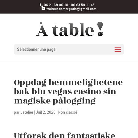
06 21 68 06 10 - 06 64 59 11 43
traiteur.camarguais@gmail.com
Sélectionner une page
Oppdag hemmelighetene
bak blu vegas casino sin
magiske pålogging
par
L'atelier
|
Juil 2, 2026
|
Non classé
Utforsk den fantastiske