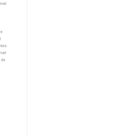
rmet
ue
)
entes
rmet
e de