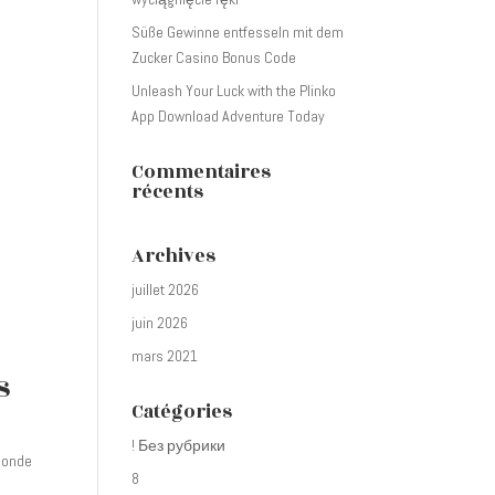
Süße Gewinne entfesseln mit dem
Zucker Casino Bonus Code
Unleash Your Luck with the Plinko
App Download Adventure Today
Commentaires
récents
Archives
juillet 2026
juin 2026
mars 2021
s
Catégories
! Без рубрики
 monde
8