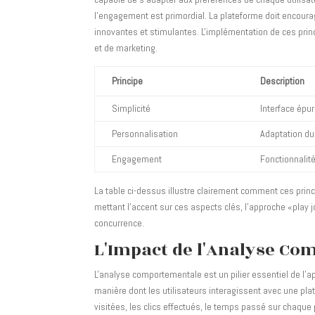
l'engagement est primordial. La plateforme doit encourager
innovantes et stimulantes. L'implémentation de ces pri
et de marketing.
Principe
Description
Simplicité
Interface épur
Personnalisation
Adaptation du
Engagement
Fonctionnalit
La table ci-dessus illustre clairement comment ces princ
mettant l'accent sur ces aspects clés, l'approche «play
concurrence.
L'Impact de l'Analyse C
L'analyse comportementale est un pilier essentiel de l'a
manière dont les utilisateurs interagissent avec une p
visitées, les clics effectués, le temps passé sur chaque