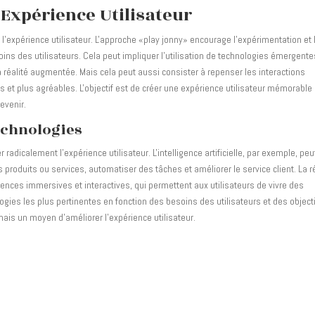
'Expérience Utilisateur
 l'expérience utilisateur. L'approche «play jonny» encourage l'expérimentation et 
ns des utilisateurs. Cela peut impliquer l'utilisation de technologies émergente
 ou la réalité augmentée. Mais cela peut aussi consister à repenser les interactions
es et plus agréables. L'objectif est de créer une expérience utilisateur mémorable 
revenir.
echnologies
radicalement l'expérience utilisateur. L'intelligence artificielle, par exemple, peu
produits ou services, automatiser des tâches et améliorer le service client. La ré
riences immersives et interactives, qui permettent aux utilisateurs de vivre des
ogies les plus pertinentes en fonction des besoins des utilisateurs et des object
, mais un moyen d'améliorer l'expérience utilisateur.