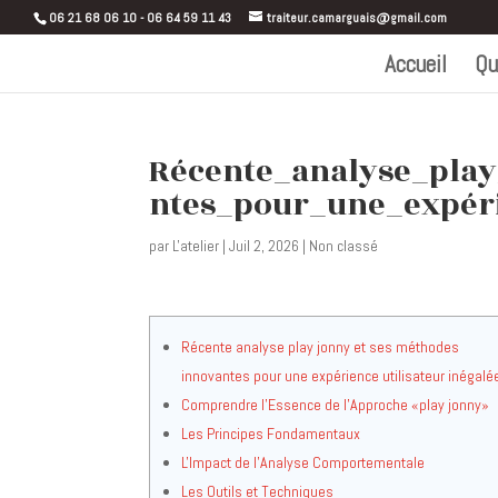
06 21 68 06 10 - 06 64 59 11 43
traiteur.camarguais@gmail.com
Accueil
Qu
Récente_analyse_pla
ntes_pour_une_expér
par
L'atelier
|
Juil 2, 2026
|
Non classé
Récente analyse play jonny et ses méthodes
innovantes pour une expérience utilisateur inégalé
Comprendre l'Essence de l'Approche «play jonny»
Les Principes Fondamentaux
L'Impact de l'Analyse Comportementale
Les Outils et Techniques