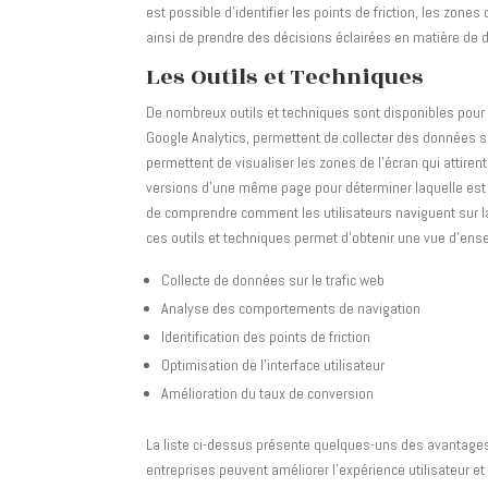
est possible d'identifier les points de friction, les zon
ainsi de prendre des décisions éclairées en matière de
Les Outils et Techniques
De nombreux outils et techniques sont disponibles pour 
Google Analytics, permettent de collecter des données su
permettent de visualiser les zones de l'écran qui attiren
versions d'une même page pour déterminer laquelle est 
de comprendre comment les utilisateurs naviguent sur la p
ces outils et techniques permet d'obtenir une vue d'en
Collecte de données sur le trafic web
Analyse des comportements de navigation
Identification des points de friction
Optimisation de l'interface utilisateur
Amélioration du taux de conversion
La liste ci-dessus présente quelques-uns des avantages 
entreprises peuvent améliorer l'expérience utilisateur et