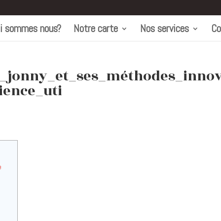
i sommes nous?
Notre carte
Nos services
Co
y_jonny_et_ses_méthodes_inno
ience_uti
e