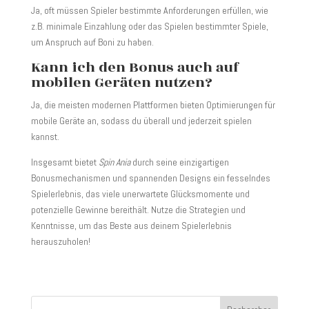
Ja, oft müssen Spieler bestimmte Anforderungen erfüllen, wie
z.B. minimale Einzahlung oder das Spielen bestimmter Spiele,
um Anspruch auf Boni zu haben.
Kann ich den Bonus auch auf
mobilen Geräten nutzen?
Ja, die meisten modernen Plattformen bieten Optimierungen für
mobile Geräte an, sodass du überall und jederzeit spielen
kannst.
Insgesamt bietet
Spin Ania
durch seine einzigartigen
Bonusmechanismen und spannenden Designs ein fesselndes
Spielerlebnis, das viele unerwartete Glücksmomente und
potenzielle Gewinne bereithält. Nutze die Strategien und
Kenntnisse, um das Beste aus deinem Spielerlebnis
herauszuholen!