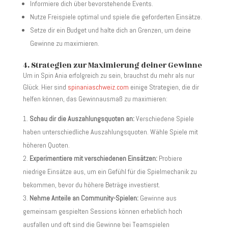
Informiere dich über bevorstehende Events.
Nutze Freispiele optimal und spiele die geforderten Einsätze.
Setze dir ein Budget und halte dich an Grenzen, um deine
Gewinne zu maximieren.
4. Strategien zur Maximierung deiner Gewinne
Um in Spin Ania erfolgreich zu sein, brauchst du mehr als nur
Glück. Hier sind
spinaniaschweiz.com
einige Strategien, die dir
helfen können, das Gewinnausmaß zu maximieren:
Schau dir die Auszahlungsquoten an:
Verschiedene Spiele
haben unterschiedliche Auszahlungsquoten. Wähle Spiele mit
höheren Quoten.
Experimentiere mit verschiedenen Einsätzen:
Probiere
niedrige Einsätze aus, um ein Gefühl für die Spielmechanik zu
bekommen, bevor du höhere Beträge investierst.
Nehme Anteile an Community-Spielen:
Gewinne aus
gemeinsam gespielten Sessions können erheblich hoch
ausfallen und oft sind die Gewinne bei Teamspielen