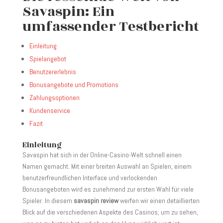
Savaspin: Ein
umfassender Testbericht
Einleitung
Spielangebot
Benutzererlebnis
Bonusangebote und Promotions
Zahlungsoptionen
Kundenservice
Fazit
Einleitung
Savaspin hat sich in der Online-Casino-Welt schnell einen
Namen gemacht. Mit einer breiten Auswahl an Spielen, einem
benutzerfreundlichen Interface und verlockenden
Bonusangeboten wird es zunehmend zur ersten Wahl für viele
Spieler. In diesem
savaspin review
werfen wir einen detaillierten
Blick auf die verschiedenen Aspekte des Casinos, um zu sehen,