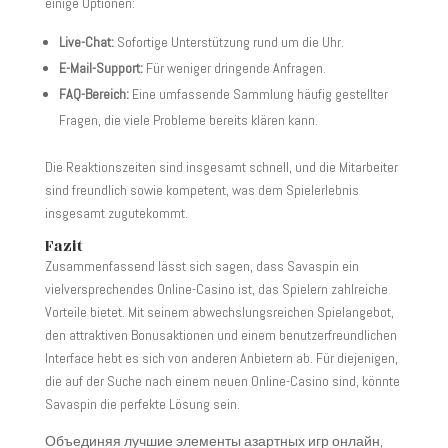
einige Optionen:
Live-Chat:
Sofortige Unterstützung rund um die Uhr.
E-Mail-Support:
Für weniger dringende Anfragen.
FAQ-Bereich:
Eine umfassende Sammlung häufig gestellter
Fragen, die viele Probleme bereits klären kann.
Die Reaktionszeiten sind insgesamt schnell, und die Mitarbeiter
sind freundlich sowie kompetent, was dem Spielerlebnis
insgesamt zugutekommt.
Fazit
Zusammenfassend lässt sich sagen, dass Savaspin ein
vielversprechendes Online-Casino ist, das Spielern zahlreiche
Vorteile bietet. Mit seinem abwechslungsreichen Spielangebot,
den attraktiven Bonusaktionen und einem benutzerfreundlichen
Interface hebt es sich von anderen Anbietern ab. Für diejenigen,
die auf der Suche nach einem neuen Online-Casino sind, könnte
Savaspin die perfekte Lösung sein.
Объединяя лучшие элементы азартных игр онлайн,