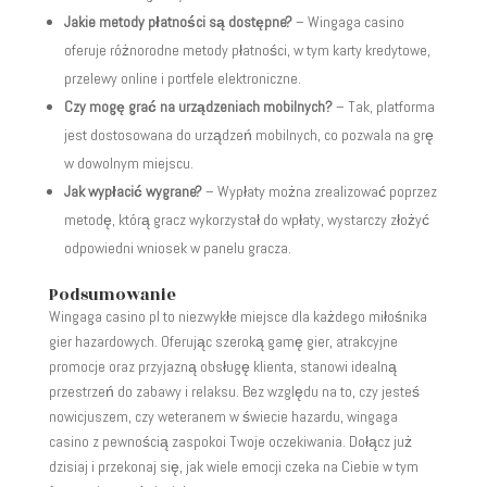
Jakie metody płatności są dostępne?
– Wingaga casino
oferuje różnorodne metody płatności, w tym karty kredytowe,
przelewy online i portfele elektroniczne.
Czy mogę grać na urządzeniach mobilnych?
– Tak, platforma
jest dostosowana do urządzeń mobilnych, co pozwala na grę
w dowolnym miejscu.
Jak wypłacić wygrane?
– Wypłaty można zrealizować poprzez
metodę, którą gracz wykorzystał do wpłaty, wystarczy złożyć
odpowiedni wniosek w panelu gracza.
Podsumowanie
Wingaga casino pl to niezwykłe miejsce dla każdego miłośnika
gier hazardowych. Oferując szeroką gamę gier, atrakcyjne
promocje oraz przyjazną obsługę klienta, stanowi idealną
przestrzeń do zabawy i relaksu. Bez względu na to, czy jesteś
nowicjuszem, czy weteranem w świecie hazardu, wingaga
casino z pewnością zaspokoi Twoje oczekiwania. Dołącz już
dzisiaj i przekonaj się, jak wiele emocji czeka na Ciebie w tym