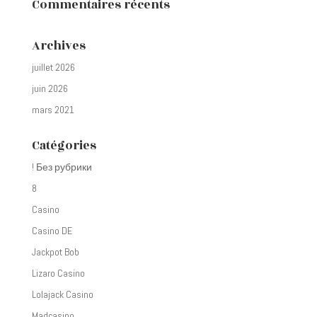
Commentaires récents
Archives
juillet 2026
juin 2026
mars 2021
Catégories
! Без рубрики
8
Casino
Casino DE
Jackpot Bob
Lizaro Casino
Lolajack Casino
Madcasino