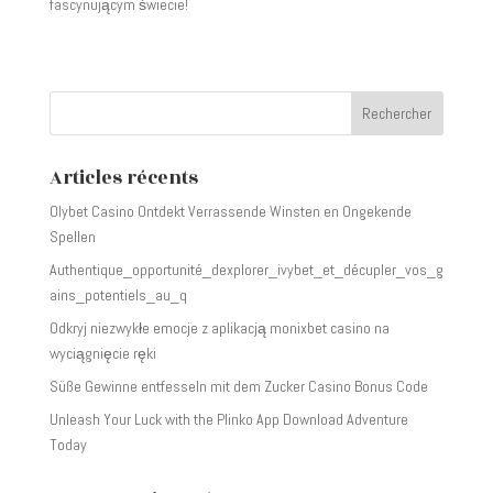
fascynującym świecie!
Articles récents
Olybet Casino Ontdekt Verrassende Winsten en Ongekende
Spellen
Authentique_opportunité_dexplorer_ivybet_et_décupler_vos_g
ains_potentiels_au_q
Odkryj niezwykłe emocje z aplikacją monixbet casino na
wyciągnięcie ręki
Süße Gewinne entfesseln mit dem Zucker Casino Bonus Code
Unleash Your Luck with the Plinko App Download Adventure
Today