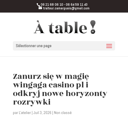
06 21 68 06 10 - 06 64 59 11 43
traiteur.camarguais@gmail.com
Sélectionner une page
Zanurz się w magię
wingaga casino pl i
odkryj nowe horyzonty
rozrywki
par
L'atelier
|
Juil 3, 2026
|
Non classé