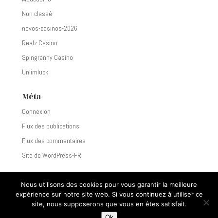
Non classé
novos-casinos-2026
Realz Casino
Spingranny Casino
Unlimluck
Méta
Connexion
Flux des publications
Flux des commentaires
Site de WordPress-FR
Nous utilisons des cookies pour vous garantir la meilleure
expérience sur notre site web. Si vous continuez à utiliser ce
site, nous supposerons que vous en êtes satisfait.
Ok