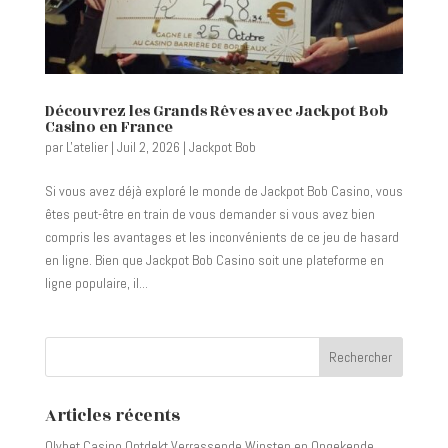
Découvrez les Grands Rêves avec Jackpot Bob
Casino en France
par
L'atelier
|
Juil 2, 2026
|
Jackpot Bob
Si vous avez déjà exploré le monde de Jackpot Bob Casino, vous
êtes peut-être en train de vous demander si vous avez bien
compris les avantages et les inconvénients de ce jeu de hasard
en ligne. Bien que Jackpot Bob Casino soit une plateforme en
ligne populaire, il...
Articles récents
Olybet Casino Ontdekt Verrassende Winsten en Ongekende