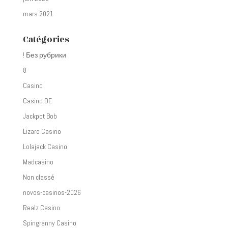
mars 2021
Catégories
! Без рубрики
8
Casino
Casino DE
Jackpot Bob
Lizaro Casino
Lolajack Casino
Madcasino
Non classé
novos-casinos-2026
Realz Casino
Spingranny Casino