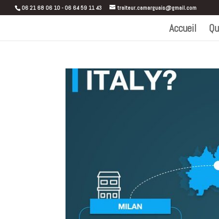
06 21 68 06 10 - 06 64 59 11 43
traiteur.camarguais@gmail.com
Accueil
Qu