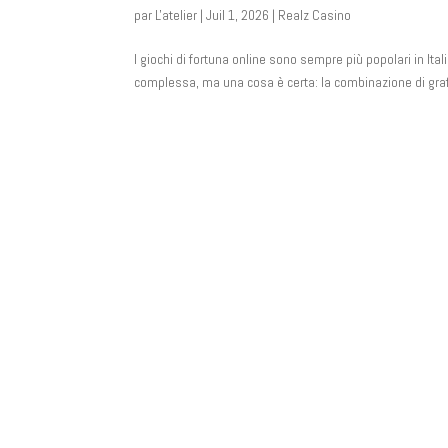
par
L'atelier
|
Juil 1, 2026
|
Realz Casino
I giochi di fortuna online sono sempre più popolari in Itali
complessa, ma una cosa è certa: la combinazione di grafic