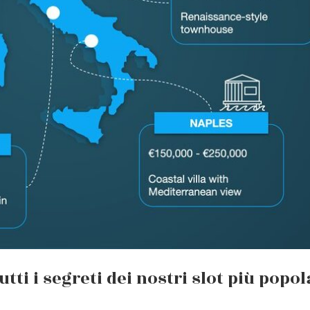
tti i segreti dei nostri slot più popol